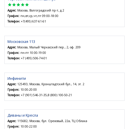
star
star
star
star
star
Адрес:
Москва, Волгоградский пр-т, д.2
График:
пн,вт,ср,чт,пт 09:00-18:00
Телефон:
+7(495) 637-61-61
Московская 113
Адрес:
Москва, Малый Черкасский пер., 2, оф. 209
График:
пн-пт 10:00-19:00
Телефон:
+7 (495) 506-74-01
Инфинити
Адрес:
125493, Москва, Кронштадтский бул., 14, эт. 2
График:
10:00-20:00
Телефон:
+7 (901) 546-31-35,8 (800) 100-50-21
Диваны и Кресла
Адрес:
115682, Москва, бул. Ореховый, 22а, ТЦ Облака
График:
10:00-22:00