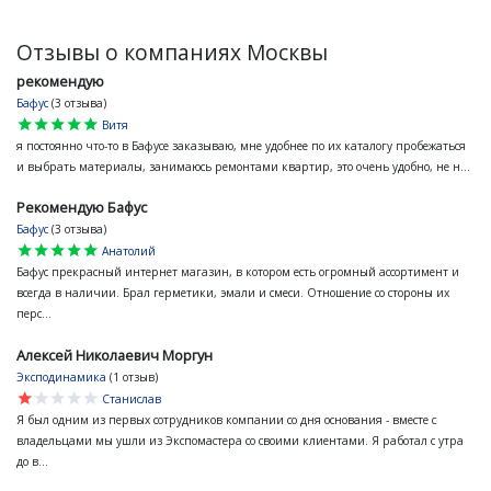
Отзывы о компаниях Москвы
рекомендую
Бафус
(3 отзыва)
star
star
star
star
star
Витя
я постоянно что-то в Бафусе заказываю, мне удобнее по их каталогу пробежаться
и выбрать материалы, занимаюсь ремонтами квартир, это очень удобно, не н...
Рекомендую Бафус
Бафус
(3 отзыва)
star
star
star
star
star
Анатолий
Бафус прекрасный интернет магазин, в котором есть огромный ассортимент и
всегда в наличии. Брал герметики, эмали и смеси. Отношение со стороны их
перс...
Алексей Николаевич Моргун
Эксподинамика
(1 отзыв)
star
star
star
star
star
Станислав
Я был одним из первых сотрудников компании со дня основания - вместе с
владельцами мы ушли из Экспомастера со своими клиентами. Я работал с утра
до в...