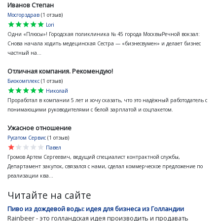
Иванов Степан
Мосгорздрав
(1 отзыв)
star
star
star
star
star
Lori
Одни «Плюсы»! Городская поликлиника № 45 города МосквыРечной вокзал:
Снова начала ходить медецинская Сестра — «бизнесвумен» и делает бизнес
частный на...
Отличная компания. Рекомендую!
Биокомплекс
(1 отзыв)
star
star
star
star
star
Николай
Проработал в компании 5 лет и хочу сказать, что это надёжный работодатель с
понимающими руководителями с белой зарплатой и соцпакетом.
Ужасное отношение
Русатом Сервис
(1 отзыв)
star
star
star
star
star
Павел
Громов Артем Сергеевич, ведущий специалист контрактной службы,
Департамент закупок, связался с нами, сделал коммерческое предложение по
реализации ква...
Читайте на сайте
Пиво из дождевой воды: идея для бизнеса из Голландии
Rainbeer - это голландская идея производить и продавать