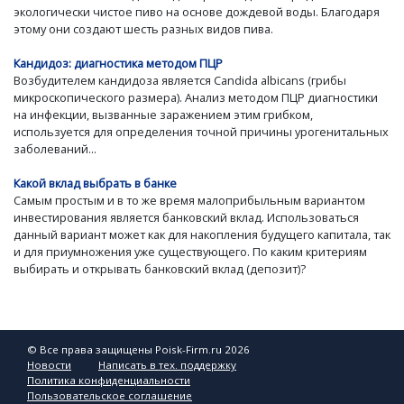
экологически чистое пиво на основе дождевой воды. Благодаря
этому они создают шесть разных видов пива.
Кандидоз: диагностика методом ПЦР
Возбудителем кандидоза является Candida albicans (грибы
микроскопического размера). Анализ методом ПЦР диагностики
на инфекции, вызванные заражением этим грибком,
используется для определения точной причины урогенитальных
заболеваний...
Какой вклад выбрать в банке
Самым простым и в то же время малоприбыльным вариантом
инвестирования является банковский вклад. Использоваться
данный вариант может как для накопления будущего капитала, так
и для приумножения уже существующего. По каким критериям
выбирать и открывать банковский вклад (депозит)?
© Все права защищены Poisk-Firm.ru 2026
Новости
Написать в тех. поддержку
Политика конфиденциальности
Пользовательское соглашение