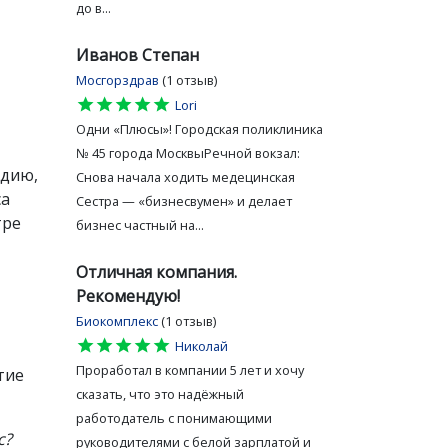
до в...
Иванов Степан
Мосгорздрав
(1 отзыв)
star
star
star
star
star
Lori
Одни «Плюсы»! Городская поликлиника
№ 45 города МосквыРечной вокзал:
удию,
Снова начала ходить медецинская
са
Сестра — «бизнесвумен» и делает
тре
бизнес частный на...
Отличная компания.
Рекомендую!
Биокомплекс
(1 отзыв)
star
star
star
star
star
Николай
Проработал в компании 5 лет и хочу
тие
сказать, что это надёжный
работодатель с понимающими
с?
руководителями с белой зарплатой и