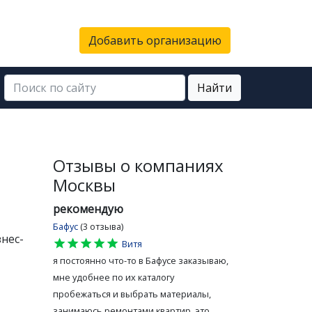
Добавить организацию
Найти
Отзывы о компаниях
Москвы
рекомендую
Бафус
(3 отзыва)
нес-
star
star
star
star
star
Витя
я постоянно что-то в Бафусе заказываю,
мне удобнее по их каталогу
пробежаться и выбрать материалы,
занимаюсь ремонтами квартир, это