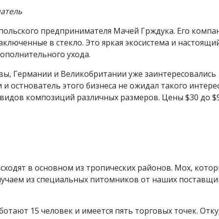
ея польского предпринимателя Мачей Грждука. Его компа
ключенные в стекло. Это яркая экосистема и настоящи
дополнительного ухода.
вы, Германии и Великобритании уже заинтересовались
 и остнователь этого бизнеса не ожидал такого интерес
 видов композиций различных размеров. Цены $30 до $9
исходят в основном из тропических районов. Мох, кото
лучаем из специальных питомников от наших поставщик
отают 15 человек и имеется пять торговых точек. Отк