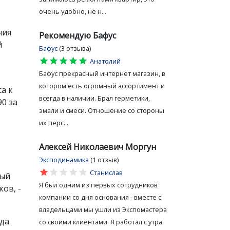
очень удобно, не н...
ния
Рекомендую Бафус
й
Бафус
(3 отзыва)
star
star
star
star
star
Анатолий
Бафус прекрасный интернет магазин, в
котором есть огромный ассортимент и
а к
всегда в наличии. Брал герметики,
0 за
эмали и смеси. Отношение со стороны
их перс...
Алексей Николаевич Моргун
Эксподинамика
(1 отзыв)
star
star
star
star
star
Станислав
рый
Я был одним из первых сотрудников
ов, -
компании со дня основания - вместе с
владельцами мы ушли из Экспомастера
уда
со своими клиентами. Я работал с утра