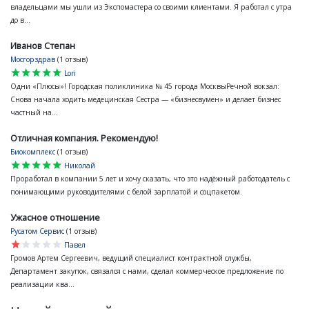
владельцами мы ушли из Экспомастера со своими клиентами. Я работал с утра
до в...
Иванов Степан
Мосгорздрав
(1 отзыв)
star
star
star
star
star
Lori
Одни «Плюсы»! Городская поликлиника № 45 города МосквыРечной вокзал:
Снова начала ходить медецинская Сестра — «бизнесвумен» и делает бизнес
частный на...
Отличная компания. Рекомендую!
Биокомплекс
(1 отзыв)
star
star
star
star
star
Николай
Проработал в компании 5 лет и хочу сказать, что это надёжный работодатель с
понимающими руководителями с белой зарплатой и соцпакетом.
Ужасное отношение
Русатом Сервис
(1 отзыв)
star
star
star
star
star
Павел
Громов Артем Сергеевич, ведущий специалист контрактной службы,
Департамент закупок, связался с нами, сделал коммерческое предложение по
реализации ква...