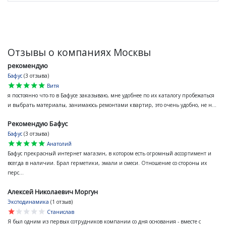
Отзывы о компаниях Москвы
рекомендую
Бафус
(3 отзыва)
star
star
star
star
star
Витя
я постоянно что-то в Бафусе заказываю, мне удобнее по их каталогу пробежаться
и выбрать материалы, занимаюсь ремонтами квартир, это очень удобно, не н...
Рекомендую Бафус
Бафус
(3 отзыва)
star
star
star
star
star
Анатолий
Бафус прекрасный интернет магазин, в котором есть огромный ассортимент и
всегда в наличии. Брал герметики, эмали и смеси. Отношение со стороны их
перс...
Алексей Николаевич Моргун
Эксподинамика
(1 отзыв)
star
star
star
star
star
Станислав
Я был одним из первых сотрудников компании со дня основания - вместе с