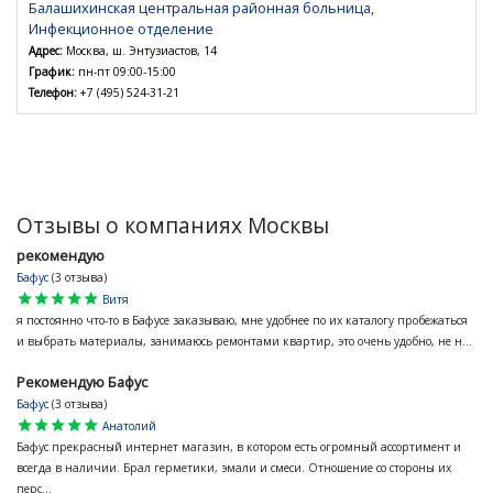
Балашихинская центральная районная больница,
Инфекционное отделение
Адрес:
Москва, ш. Энтузиастов, 14
График:
пн-пт 09:00-15:00
Телефон:
+7 (495) 524-31-21
Отзывы о компаниях Москвы
рекомендую
Бафус
(3 отзыва)
star
star
star
star
star
Витя
я постоянно что-то в Бафусе заказываю, мне удобнее по их каталогу пробежаться
и выбрать материалы, занимаюсь ремонтами квартир, это очень удобно, не н...
Рекомендую Бафус
Бафус
(3 отзыва)
star
star
star
star
star
Анатолий
Бафус прекрасный интернет магазин, в котором есть огромный ассортимент и
всегда в наличии. Брал герметики, эмали и смеси. Отношение со стороны их
перс...