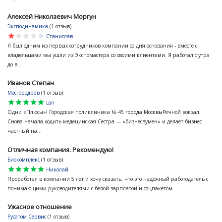
Алексей Николаевич Моргун
Эксподинамика
(1 отзыв)
star
star
star
star
star
Станислав
Я был одним из первых сотрудников компании со дня основания - вместе с
владельцами мы ушли из Экспомастера со своими клиентами. Я работал с утра
до в...
Иванов Степан
Мосгорздрав
(1 отзыв)
star
star
star
star
star
Lori
Одни «Плюсы»! Городская поликлиника № 45 города МосквыРечной вокзал:
Снова начала ходить медецинская Сестра — «бизнесвумен» и делает бизнес
частный на...
Отличная компания. Рекомендую!
Биокомплекс
(1 отзыв)
star
star
star
star
star
Николай
Проработал в компании 5 лет и хочу сказать, что это надёжный работодатель с
понимающими руководителями с белой зарплатой и соцпакетом.
Ужасное отношение
Русатом Сервис
(1 отзыв)