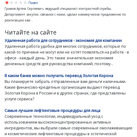
star
star
star
star
star
Павел
Громов Артем Сергеевич, ведущий специалист контрактной службы,
Департамент закупок, связался с нами, сделал коммерческое предложение по
реализации ква...
Читайте на сайте
Удаленная работа для сотрудников - экономия для компании
Удаленная работа удобна для многих сотрудников, которые по
какой-то причине не могут или не хотят появляться на работе - в
офисе - каждый день. Это также значительная экономия
денежных средств для руководства компаний, поэтому...
В каком банке можно получить перевод Золотая Корона
Вы планируете забрать отправленные вам деньги наличными.
Какие финансово-кредитные организации выдают перевод
Золотая Корона в России и в других странах, где представлены
услуги сервиса?
Самые лучшие лифтинговые процедуры для лица
Современные технологии, индивидуальный уход с
использованием высококонцентрированных активных
ингредиентов, мы выбрали самые современные омолаживающие
и косметические лифтинговые процедуры в эстетической