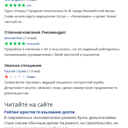
star
star
star
star
star
Lori
Одни «Плюсы»! Городская поликлиника № 45 города МосквыРечной вокзал:
Снова начала ходить медецинская Сестра — «бизнесвумен» и делает бизнес
частный на...
Отличная компания. Рекомендую!
Биокомплекс
(1 отзыв)
star
star
star
star
star
Николай
Проработал в компании 5 лет и хочу сказать, что это надёжный работодатель с
понимающими руководителями с белой зарплатой и соцпакетом.
Ужасное отношение
Русатом Сервис
(1 отзыв)
star
star
star
star
star
Павел
Громов Артем Сергеевич, ведущий специалист контрактной службы,
Департамент закупок, связался с нами, сделал коммерческое предложение по
реализации ква...
Читайте на сайте
Рейтинг юристов по взысканию долгов
В современных экономических реалиях брать деньги взаймы
стало совсем обычным делом. На ремонт, на строительство, на