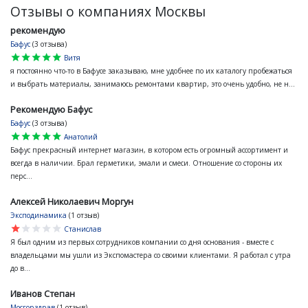
Отзывы о компаниях Москвы
рекомендую
Бафус
(3 отзыва)
star
star
star
star
star
Витя
я постоянно что-то в Бафусе заказываю, мне удобнее по их каталогу пробежаться
и выбрать материалы, занимаюсь ремонтами квартир, это очень удобно, не н...
Рекомендую Бафус
Бафус
(3 отзыва)
star
star
star
star
star
Анатолий
Бафус прекрасный интернет магазин, в котором есть огромный ассортимент и
всегда в наличии. Брал герметики, эмали и смеси. Отношение со стороны их
перс...
Алексей Николаевич Моргун
Эксподинамика
(1 отзыв)
star
star
star
star
star
Станислав
Я был одним из первых сотрудников компании со дня основания - вместе с
владельцами мы ушли из Экспомастера со своими клиентами. Я работал с утра
до в...
Иванов Степан
Мосгорздрав
(1 отзыв)