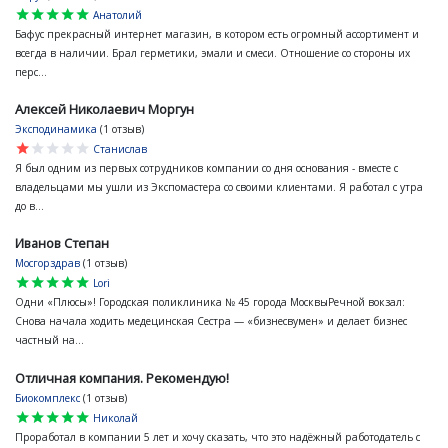
star
star
star
star
star
Анатолий
Бафус прекрасный интернет магазин, в котором есть огромный ассортимент и
всегда в наличии. Брал герметики, эмали и смеси. Отношение со стороны их
перс...
Алексей Николаевич Моргун
Эксподинамика
(1 отзыв)
star
star
star
star
star
Станислав
Я был одним из первых сотрудников компании со дня основания - вместе с
владельцами мы ушли из Экспомастера со своими клиентами. Я работал с утра
до в...
Иванов Степан
Мосгорздрав
(1 отзыв)
star
star
star
star
star
Lori
Одни «Плюсы»! Городская поликлиника № 45 города МосквыРечной вокзал:
Снова начала ходить медецинская Сестра — «бизнесвумен» и делает бизнес
частный на...
Отличная компания. Рекомендую!
Биокомплекс
(1 отзыв)
star
star
star
star
star
Николай
Проработал в компании 5 лет и хочу сказать, что это надёжный работодатель с