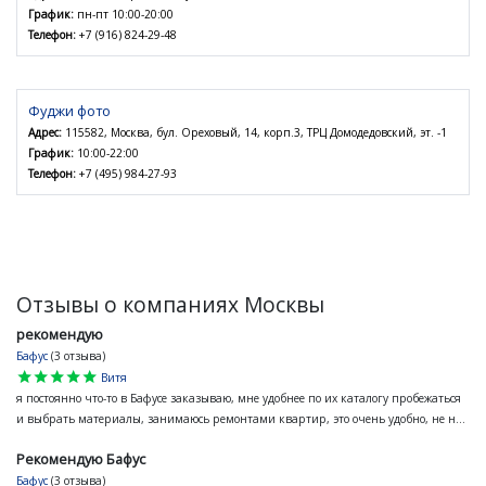
График:
пн-пт 10:00-20:00
Телефон:
+7 (916) 824-29-48
Фуджи фото
Адрес:
115582, Москва, бул. Ореховый, 14, корп.3, ТРЦ Домодедовский, эт. -1
График:
10:00-22:00
Телефон:
+7 (495) 984-27-93
Отзывы о компаниях Москвы
рекомендую
Бафус
(3 отзыва)
star
star
star
star
star
Витя
я постоянно что-то в Бафусе заказываю, мне удобнее по их каталогу пробежаться
и выбрать материалы, занимаюсь ремонтами квартир, это очень удобно, не н...
Рекомендую Бафус
Бафус
(3 отзыва)