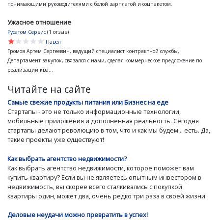
понимающими руководителями с белой зарплатой и соцпакетом.
Ужасное отношение
Русатом Сервис
(1 отзыв)
star
star
star
star
star
Павел
Громов Артем Сергеевич, ведущий специалист контрактной службы,
Департамент закупок, связался с нами, сделал коммерческое предложение по
реализации ква...
Читайте на сайте
Самые свежие продукты питания или Бизнес на еде
Стартапы - это не только информационные технологии,
мобильные приложения и дополненная реальность. Сегодня
стартапы делают революцию в том, что и как мы будем... есть. Да,
такие проекты уже существуют!
Как выбрать агентство недвижимости?
Как выбрать агентство недвижимости, которое поможет вам
купить квартиру? Если вы не являетесь опытным инвестором в
недвижимость, вы скорее всего сталкивались с покупкой
квартиры один, может два, очень редко три раза в своей жизни.
Деловые неудачи можно превратить в успех!