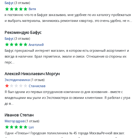
Бафус
(3 отзыва)
star
star
star
star
star
Витя
я постоянно что-то в Бафусе заказываю, мне удобнее по их каталогу пробежаться
и выбрать материалы, занимаюсь ремонтами квартир, это очень удобно, не н...
Рекомендую Бафус
Бафус
(3 отзыва)
star
star
star
star
star
Анатолий
Бафус прекрасный интернет магазин, в котором есть огромный ассортимент и
всегда в наличии. Брал герметики, эмали и смеси. Отношение со стороны их
перс...
Алексей Николаевич Моргун
Эксподинамика
(1 отзыв)
star
star
star
star
star
Станислав
Я был одним из первых сотрудников компании со дня основания - вместе с
владельцами мы ушли из Экспомастера со своими клиентами. Я работал с утра
до в...
Иванов Степан
Мосгорздрав
(1 отзыв)
star
star
star
star
star
Lori
Одни «Плюсы»! Городская поликлиника № 45 города МосквыРечной вокзал: