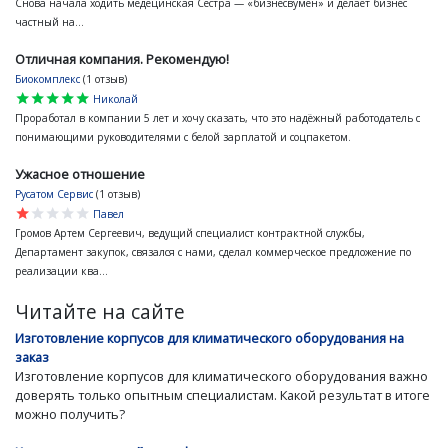
Снова начала ходить медецинская Сестра — «бизнесвумен» и делает бизнес
частный на...
Отличная компания. Рекомендую!
Биокомплекс
(1 отзыв)
star
star
star
star
star
Николай
Проработал в компании 5 лет и хочу сказать, что это надёжный работодатель с
понимающими руководителями с белой зарплатой и соцпакетом.
Ужасное отношение
Русатом Сервис
(1 отзыв)
star
star
star
star
star
Павел
Громов Артем Сергеевич, ведущий специалист контрактной службы,
Департамент закупок, связался с нами, сделал коммерческое предложение по
реализации ква...
Читайте на сайте
Изготовление корпусов для климатического оборудования на
заказ
Изготовление корпусов для климатического оборудования важно
доверять только опытным специалистам. Какой результат в итоге
можно получить?