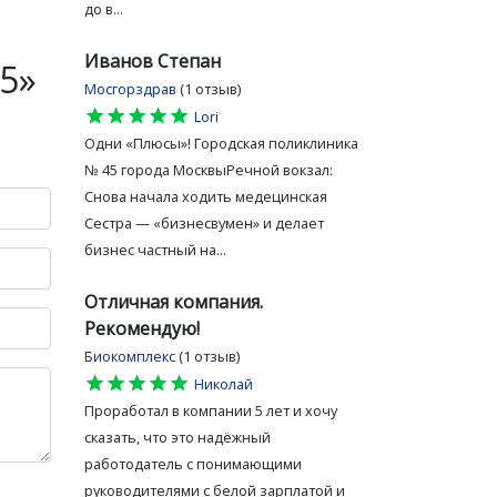
до в...
Иванов Степан
5»
Мосгорздрав
(1 отзыв)
star
star
star
star
star
Lori
Одни «Плюсы»! Городская поликлиника
№ 45 города МосквыРечной вокзал:
Снова начала ходить медецинская
Сестра — «бизнесвумен» и делает
бизнес частный на...
Отличная компания.
Рекомендую!
Биокомплекс
(1 отзыв)
star
star
star
star
star
Николай
Проработал в компании 5 лет и хочу
сказать, что это надёжный
работодатель с понимающими
руководителями с белой зарплатой и