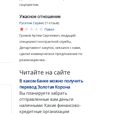
соцпакетом.
Ужасное отношение
Русатом Сервис
(1 отзыв)
star
star
star
star
star
Павел
Громов Артем Сергеевич, ведущий
специалист контрактной службы,
Департамент закупок, связался с нами,
сделал коммерческое предложение по
реализации ква...
Читайте на сайте
В каком банке можно получить
перевод Золотая Корона
Вы планируете забрать
отправленные вам деньги
наличными. Какие финансово-
кредитные организации