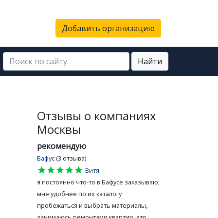
Добавить организацию
Найти
Отзывы о компаниях
Москвы
рекомендую
Бафус
(3 отзыва)
star
star
star
star
star
Витя
я постоянно что-то в Бафусе заказываю,
мне удобнее по их каталогу
пробежаться и выбрать материалы,
занимаюсь ремонтами квартир, это