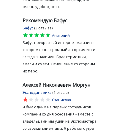
очень удобно, не н...
Рекомендую Бафус
Бафус
(3 отзыва)
star
star
star
star
star
Анатолий
Бафус прекрасный интернет магазин, в
котором есть огромный ассортимент и
всегда в наличии. Брал герметики,
эмали и смеси. Отношение со стороны
их перс...
Алексей Николаевич Моргун
Эксподинамика
(1 отзыв)
star
star
star
star
star
Станислав
Я был одним из первых сотрудников
компании со дня основания - вместе с
владельцами мы ушли из Экспомастера
со своими клиентами. Я работал с утра