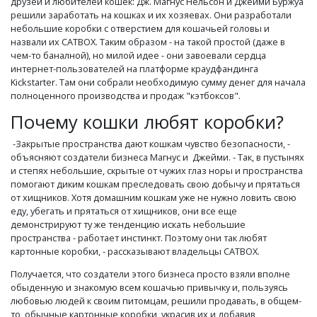
друзей и любителей кошек: Дж. Магнус Нельсон и Джейми Буржуа
решили заработать на кошках и их хозяевах. Они разработали
небольшие коробки с отверстием для кошачьей головы и
назвали их CATBOX. Таким образом - на такой простой (даже в
чем-то баналной), но милой идее - они завоевали сердца
интернет-пользователей на платформе краудфандинга
Kickstarter. Там они собрали необходимую сумму денег для начала
полноценного производства и продаж "кэтбоксов".
Почему кошки любят коробки?
-Закрытые пространства дают кошкам чувство безопасности, -
объясняют создатели бизнеса Магнус и Джейми. - Так, в пустынях
и степях небольшие, скрытые от чужих глаз норы и пространства
помогают диким кошкам преследовать свою добычу и прятаться
от хищников. Хотя домашним кошкам уже не нужно ловить свою
еду, убегать и прятаться от хищников, они все еще
демонстрируют ту же тенденцию искать небольшие
пространства - работает инстинкт. Поэтому они так любят
картонные коробки, - рассказывают владельцы CATBOX.
Получается, что создатели этого бизнеса просто взяли вполне
обыденную и знакомую всем кошачью привычку и, пользуясь
любовью людей к своим питомцам, решили продавать, в общем-
то, обычные картонные коробки, украсив их и добавив