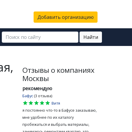
Добавить организацию
Найти
ая,
Отзывы о компаниях
Москвы
рекомендую
Бафус
(3 отзыва)
star
star
star
star
star
Витя
я постоянно что-то в Бафусе заказываю,
мне удобнее по их каталогу
пробежаться и выбрать материалы,
занимаюсь ремонтами квартир, это