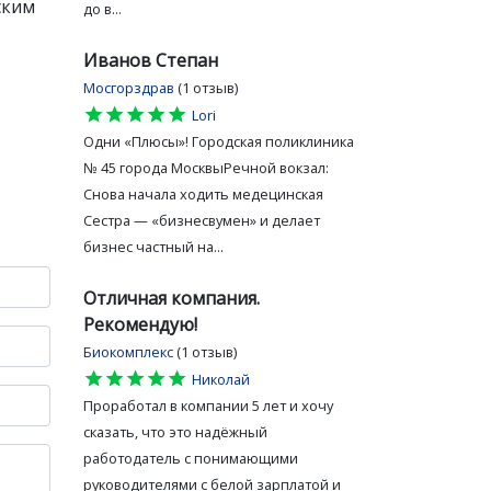
ским
до в...
Иванов Степан
Мосгорздрав
(1 отзыв)
star
star
star
star
star
Lori
Одни «Плюсы»! Городская поликлиника
№ 45 города МосквыРечной вокзал:
Снова начала ходить медецинская
Сестра — «бизнесвумен» и делает
бизнес частный на...
Отличная компания.
Рекомендую!
Биокомплекс
(1 отзыв)
star
star
star
star
star
Николай
Проработал в компании 5 лет и хочу
сказать, что это надёжный
работодатель с понимающими
руководителями с белой зарплатой и