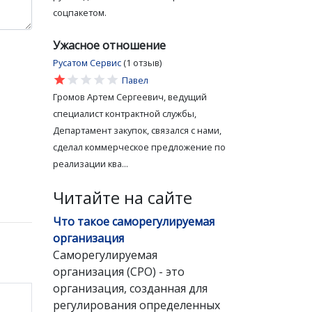
соцпакетом.
Ужасное отношение
Русатом Сервис
(1 отзыв)
star
star
star
star
star
Павел
Громов Артем Сергеевич, ведущий
специалист контрактной службы,
Департамент закупок, связался с нами,
сделал коммерческое предложение по
реализации ква...
Читайте на сайте
Что такое саморегулируемая
организация
Саморегулируемая
организация (СРО) - это
организация, созданная для
регулирования определенных