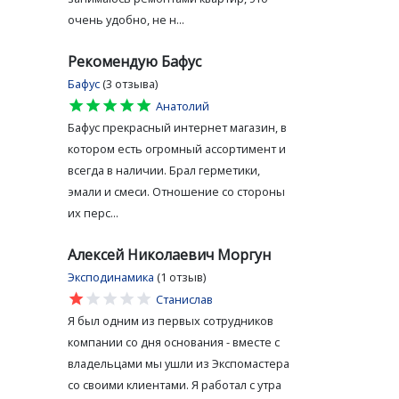
очень удобно, не н...
Рекомендую Бафус
Бафус
(3 отзыва)
star
star
star
star
star
Анатолий
Бафус прекрасный интернет магазин, в
котором есть огромный ассортимент и
всегда в наличии. Брал герметики,
эмали и смеси. Отношение со стороны
их перс...
Алексей Николаевич Моргун
Эксподинамика
(1 отзыв)
star
star
star
star
star
Станислав
Я был одним из первых сотрудников
компании со дня основания - вместе с
владельцами мы ушли из Экспомастера
со своими клиентами. Я работал с утра