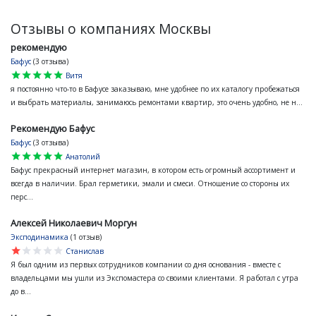
Отзывы о компаниях Москвы
рекомендую
Бафус
(3 отзыва)
star
star
star
star
star
Витя
я постоянно что-то в Бафусе заказываю, мне удобнее по их каталогу пробежаться
и выбрать материалы, занимаюсь ремонтами квартир, это очень удобно, не н...
Рекомендую Бафус
Бафус
(3 отзыва)
star
star
star
star
star
Анатолий
Бафус прекрасный интернет магазин, в котором есть огромный ассортимент и
всегда в наличии. Брал герметики, эмали и смеси. Отношение со стороны их
перс...
Алексей Николаевич Моргун
Эксподинамика
(1 отзыв)
star
star
star
star
star
Станислав
Я был одним из первых сотрудников компании со дня основания - вместе с
владельцами мы ушли из Экспомастера со своими клиентами. Я работал с утра
до в...