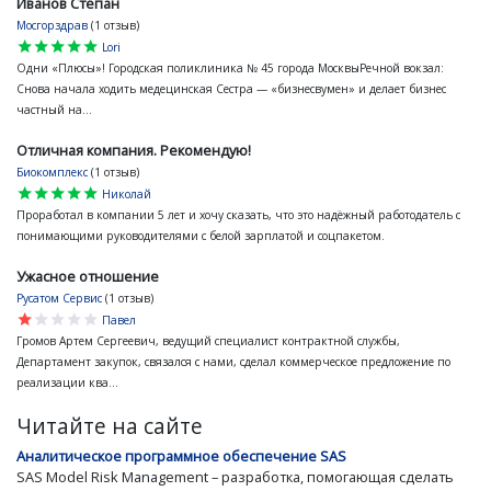
Иванов Степан
Мосгорздрав
(1 отзыв)
star
star
star
star
star
Lori
Одни «Плюсы»! Городская поликлиника № 45 города МосквыРечной вокзал:
Снова начала ходить медецинская Сестра — «бизнесвумен» и делает бизнес
частный на...
Отличная компания. Рекомендую!
Биокомплекс
(1 отзыв)
star
star
star
star
star
Николай
Проработал в компании 5 лет и хочу сказать, что это надёжный работодатель с
понимающими руководителями с белой зарплатой и соцпакетом.
Ужасное отношение
Русатом Сервис
(1 отзыв)
star
star
star
star
star
Павел
Громов Артем Сергеевич, ведущий специалист контрактной службы,
Департамент закупок, связался с нами, сделал коммерческое предложение по
реализации ква...
Читайте на сайте
Аналитическое программное обеспечение SAS
SAS Model Risk Management – разработка, помогающая сделать