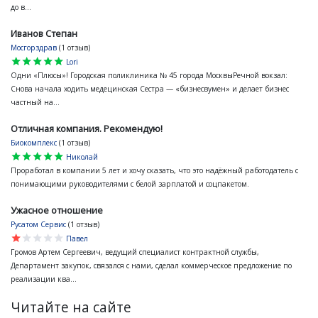
до в...
Иванов Степан
Мосгорздрав
(1 отзыв)
star
star
star
star
star
Lori
Одни «Плюсы»! Городская поликлиника № 45 города МосквыРечной вокзал:
Снова начала ходить медецинская Сестра — «бизнесвумен» и делает бизнес
частный на...
Отличная компания. Рекомендую!
Биокомплекс
(1 отзыв)
star
star
star
star
star
Николай
Проработал в компании 5 лет и хочу сказать, что это надёжный работодатель с
понимающими руководителями с белой зарплатой и соцпакетом.
Ужасное отношение
Русатом Сервис
(1 отзыв)
star
star
star
star
star
Павел
Громов Артем Сергеевич, ведущий специалист контрактной службы,
Департамент закупок, связался с нами, сделал коммерческое предложение по
реализации ква...
Читайте на сайте