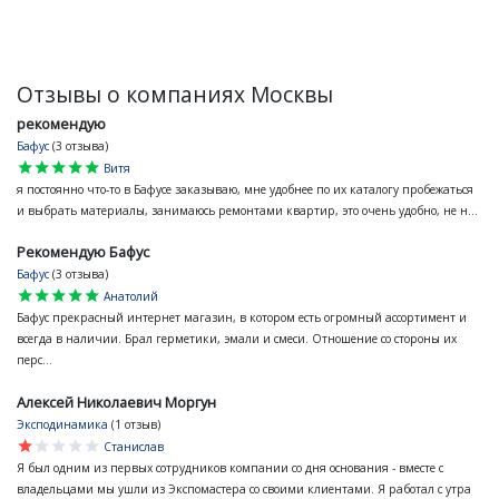
Отзывы о компаниях Москвы
рекомендую
Бафус
(3 отзыва)
star
star
star
star
star
Витя
я постоянно что-то в Бафусе заказываю, мне удобнее по их каталогу пробежаться
и выбрать материалы, занимаюсь ремонтами квартир, это очень удобно, не н...
Рекомендую Бафус
Бафус
(3 отзыва)
star
star
star
star
star
Анатолий
Бафус прекрасный интернет магазин, в котором есть огромный ассортимент и
всегда в наличии. Брал герметики, эмали и смеси. Отношение со стороны их
перс...
Алексей Николаевич Моргун
Эксподинамика
(1 отзыв)
star
star
star
star
star
Станислав
Я был одним из первых сотрудников компании со дня основания - вместе с
владельцами мы ушли из Экспомастера со своими клиентами. Я работал с утра