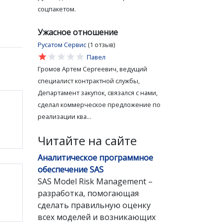
соцпакетом.
Ужасное отношение
Русатом Сервис
(1 отзыв)
star
star
star
star
star
Павел
Громов Артем Сергеевич, ведущий
специалист контрактной службы,
Департамент закупок, связался с нами,
сделал коммерческое предложение по
реализации ква...
Читайте на сайте
Аналитическое программное
обеспечение SAS
SAS Model Risk Management –
разработка, помогающая
сделать правильную оценку
всех моделей и возникающих