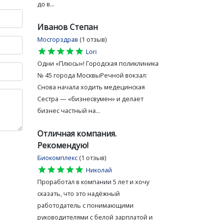
до в...
Иванов Степан
Мосгорздрав
(1 отзыв)
star
star
star
star
star
Lori
Одни «Плюсы»! Городская поликлиника
№ 45 города МосквыРечной вокзал:
Снова начала ходить медецинская
Сестра — «бизнесвумен» и делает
бизнес частный на...
Отличная компания.
Рекомендую!
Биокомплекс
(1 отзыв)
star
star
star
star
star
Николай
Проработал в компании 5 лет и хочу
сказать, что это надёжный
работодатель с понимающими
руководителями с белой зарплатой и