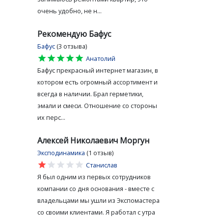
очень удобно, не н...
Рекомендую Бафус
Бафус
(3 отзыва)
star
star
star
star
star
Анатолий
Бафус прекрасный интернет магазин, в
котором есть огромный ассортимент и
всегда в наличии. Брал герметики,
эмали и смеси. Отношение со стороны
их перс...
Алексей Николаевич Моргун
Эксподинамика
(1 отзыв)
star
star
star
star
star
Станислав
Я был одним из первых сотрудников
компании со дня основания - вместе с
владельцами мы ушли из Экспомастера
со своими клиентами. Я работал с утра