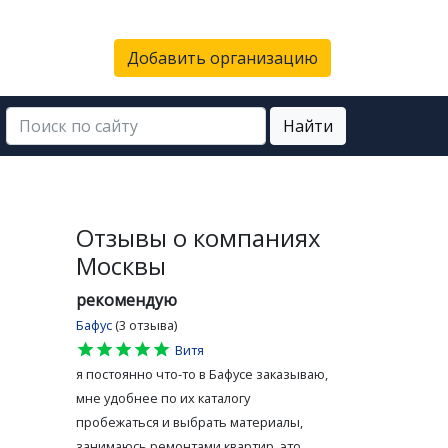
Добавить организацию
Найти
Отзывы о компаниях
Москвы
рекомендую
Бафус
(3 отзыва)
star
star
star
star
star
Витя
я постоянно что-то в Бафусе заказываю,
мне удобнее по их каталогу
пробежаться и выбрать материалы,
занимаюсь ремонтами квартир, это