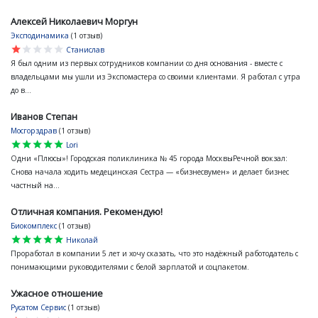
Алексей Николаевич Моргун
Эксподинамика
(1 отзыв)
star
star
star
star
star
Станислав
Я был одним из первых сотрудников компании со дня основания - вместе с
владельцами мы ушли из Экспомастера со своими клиентами. Я работал с утра
до в...
Иванов Степан
Мосгорздрав
(1 отзыв)
star
star
star
star
star
Lori
Одни «Плюсы»! Городская поликлиника № 45 города МосквыРечной вокзал:
Снова начала ходить медецинская Сестра — «бизнесвумен» и делает бизнес
частный на...
Отличная компания. Рекомендую!
Биокомплекс
(1 отзыв)
star
star
star
star
star
Николай
Проработал в компании 5 лет и хочу сказать, что это надёжный работодатель с
понимающими руководителями с белой зарплатой и соцпакетом.
Ужасное отношение
Русатом Сервис
(1 отзыв)