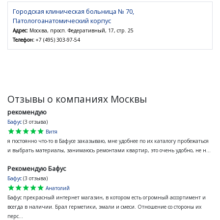
Городская клиническая больница № 70,
Патологоанатомический корпус
Адрес:
Москва, просп. Федеративный, 17, стр. 25
Телефон:
+7 (495) 303-97-54
Отзывы о компаниях Москвы
рекомендую
Бафус
(3 отзыва)
star
star
star
star
star
Витя
я постоянно что-то в Бафусе заказываю, мне удобнее по их каталогу пробежаться
и выбрать материалы, занимаюсь ремонтами квартир, это очень удобно, не н...
Рекомендую Бафус
Бафус
(3 отзыва)
star
star
star
star
star
Анатолий
Бафус прекрасный интернет магазин, в котором есть огромный ассортимент и
всегда в наличии. Брал герметики, эмали и смеси. Отношение со стороны их
перс...