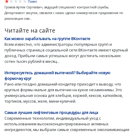
star
star
star
star
star
Павел
Громов Артем Сергеевич, ведущий специалист контрактной службы,
Департамент закупок, связался с нами, сделал коммерческое предложение по
реализации ква...
Читайте на сайте
Как можно зарабатывать на группе ВКонтакте
Всем известно, что администраторы популярных групп и
публичных страниц в социальной сети ВКонтакте имеют крупный
доход. Прибыли самых успешных могут достигать нескольких
сотен тысяч рублей в месяц...
Интересуетесь домашней выпечкой? Выбирайте новую
формочку круг
Рано или поздно домашний кондитер приходит к выводу, что
круглые формы малые для выпечки на кухне незаменимы. Это
универсальная основа для хлебцов, коржей, кексов, капкейков,
тортиков, муссов, желе, мини-куличей.
Самые лучшие лифтинговые процедуры для лица
Современные технологии, индивидуальный уход с
использованием высококонцентрированных активных
ингредиентов, мы выбрали самые современные омолаживающие