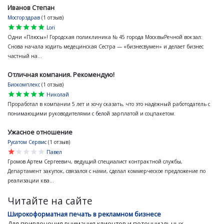
Иванов Степан
Мосгорздрав
(1 отзыв)
star
star
star
star
star
Lori
Одни «Плюсы»! Городская поликлиника № 45 города МосквыРечной вокзал:
Снова начала ходить медецинская Сестра — «бизнесвумен» и делает бизнес
частный на...
Отличная компания. Рекомендую!
Биокомплекс
(1 отзыв)
star
star
star
star
star
Николай
Проработал в компании 5 лет и хочу сказать, что это надёжный работодатель с
понимающими руководителями с белой зарплатой и соцпакетом.
Ужасное отношение
Русатом Сервис
(1 отзыв)
star
star
star
star
star
Павел
Громов Артем Сергеевич, ведущий специалист контрактной службы,
Департамент закупок, связался с нами, сделал коммерческое предложение по
реализации ква...
Читайте на сайте
Широкоформатная печать в рекламном бизнесе
Для привлечения внимания клиентов и потенциальных