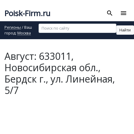
Poisk-Firm.ru
search
menu
Регионы
/ Ваш
Найти
город:
Москва
Август: 633011,
Новосибирская обл.,
Бердск г., ул. Линейная,
5/7