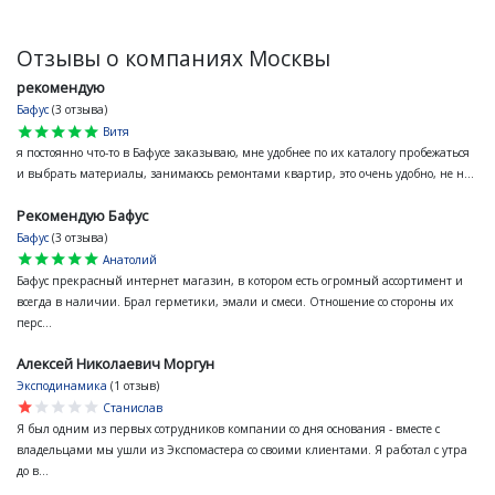
Отзывы о компаниях Москвы
рекомендую
Бафус
(3 отзыва)
star
star
star
star
star
Витя
я постоянно что-то в Бафусе заказываю, мне удобнее по их каталогу пробежаться
и выбрать материалы, занимаюсь ремонтами квартир, это очень удобно, не н...
Рекомендую Бафус
Бафус
(3 отзыва)
star
star
star
star
star
Анатолий
Бафус прекрасный интернет магазин, в котором есть огромный ассортимент и
всегда в наличии. Брал герметики, эмали и смеси. Отношение со стороны их
перс...
Алексей Николаевич Моргун
Эксподинамика
(1 отзыв)
star
star
star
star
star
Станислав
Я был одним из первых сотрудников компании со дня основания - вместе с
владельцами мы ушли из Экспомастера со своими клиентами. Я работал с утра
до в...