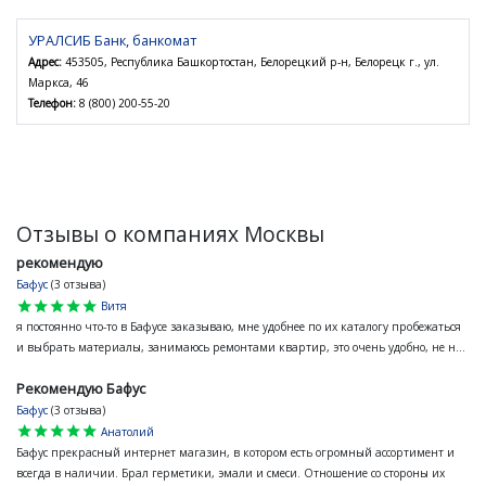
УРАЛСИБ Банк, банкомат
Адрес:
453505, Республика Башкортостан, Белорецкий р-н, Белорецк г., ул.
Маркса, 46
Телефон:
8 (800) 200-55-20
Отзывы о компаниях Москвы
рекомендую
Бафус
(3 отзыва)
star
star
star
star
star
Витя
я постоянно что-то в Бафусе заказываю, мне удобнее по их каталогу пробежаться
и выбрать материалы, занимаюсь ремонтами квартир, это очень удобно, не н...
Рекомендую Бафус
Бафус
(3 отзыва)
star
star
star
star
star
Анатолий
Бафус прекрасный интернет магазин, в котором есть огромный ассортимент и
всегда в наличии. Брал герметики, эмали и смеси. Отношение со стороны их