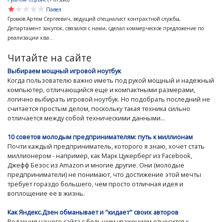
star
star
star
star
star
Павел
Громов Артем Сергеевич, ведущий специалист контрактной службы,
Департамент закупок, связался с нами, сделал коммерческое предложение по
реализации ква...
Читайте на сайте
Выбираем мощный игровой ноутбук
Когда пользователю важно иметь под рукой мощный и надежный
компьютер, отличающийся еще и компактными размерами,
логично выбирать игровой ноутбук. Но подобрать последний не
считается простым делом, поскольку такая техника сильно
отличается между собой техническими данными...
10 советов молодым предпринимателям: путь к миллионам
Почти каждый предприниматель, которого я знаю, хочет стать
миллионером - например, как Марк Цукерберг из Facebook,
Джефф Безос из Amazon и многие другие. Они (молодые
предприниматели) не понимают, что достижение этой мечты
требует гораздо большего, чем просто отличная идея и
воплощение ее в жизнь.
Как Яндекс.Дзен обманывает и "кидает" своих авторов
Редакция нашего сайта с большим уважением относится к