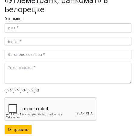
«Углеметбанк, банкомат» в
Белорецке
0 отзывов
1
2
3
4
5
Отправить