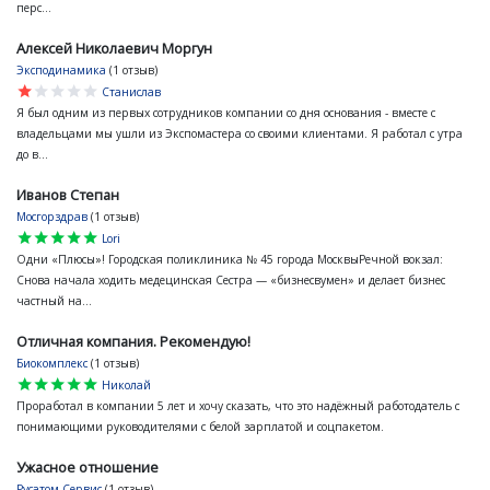
перс...
Алексей Николаевич Моргун
Эксподинамика
(1 отзыв)
star
star
star
star
star
Станислав
Я был одним из первых сотрудников компании со дня основания - вместе с
владельцами мы ушли из Экспомастера со своими клиентами. Я работал с утра
до в...
Иванов Степан
Мосгорздрав
(1 отзыв)
star
star
star
star
star
Lori
Одни «Плюсы»! Городская поликлиника № 45 города МосквыРечной вокзал:
Снова начала ходить медецинская Сестра — «бизнесвумен» и делает бизнес
частный на...
Отличная компания. Рекомендую!
Биокомплекс
(1 отзыв)
star
star
star
star
star
Николай
Проработал в компании 5 лет и хочу сказать, что это надёжный работодатель с
понимающими руководителями с белой зарплатой и соцпакетом.
Ужасное отношение
Русатом Сервис
(1 отзыв)