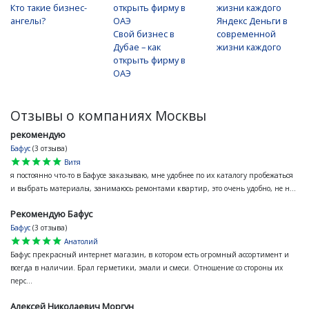
Кто такие бизнес-
ангелы?
Яндекс Деньги в
Свой бизнес в
современной
Дубае – как
жизни каждого
открыть фирму в
ОАЭ
Отзывы о компаниях Москвы
рекомендую
Бафус
(3 отзыва)
star
star
star
star
star
Витя
я постоянно что-то в Бафусе заказываю, мне удобнее по их каталогу пробежаться
и выбрать материалы, занимаюсь ремонтами квартир, это очень удобно, не н...
Рекомендую Бафус
Бафус
(3 отзыва)
star
star
star
star
star
Анатолий
Бафус прекрасный интернет магазин, в котором есть огромный ассортимент и
всегда в наличии. Брал герметики, эмали и смеси. Отношение со стороны их
перс...
Алексей Николаевич Моргун