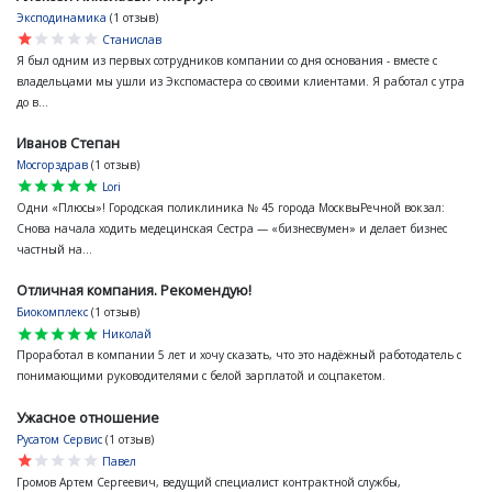
Эксподинамика
(1 отзыв)
star
star
star
star
star
Станислав
Я был одним из первых сотрудников компании со дня основания - вместе с
владельцами мы ушли из Экспомастера со своими клиентами. Я работал с утра
до в...
Иванов Степан
Мосгорздрав
(1 отзыв)
star
star
star
star
star
Lori
Одни «Плюсы»! Городская поликлиника № 45 города МосквыРечной вокзал:
Снова начала ходить медецинская Сестра — «бизнесвумен» и делает бизнес
частный на...
Отличная компания. Рекомендую!
Биокомплекс
(1 отзыв)
star
star
star
star
star
Николай
Проработал в компании 5 лет и хочу сказать, что это надёжный работодатель с
понимающими руководителями с белой зарплатой и соцпакетом.
Ужасное отношение
Русатом Сервис
(1 отзыв)
star
star
star
star
star
Павел
Громов Артем Сергеевич, ведущий специалист контрактной службы,