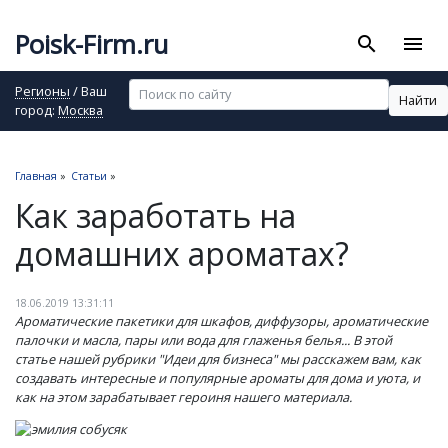
Poisk-Firm.ru
search
menu
Регионы
/ Ваш
Найти
город:
Москва
Главная
»
Статьи
»
Как заработать на
домашних ароматах?
18.06.2019 13:31:11
Ароматические пакетики для шкафов, диффузоры, ароматические
палочки и масла, пары или вода для глаженья белья... В этой
статье нашей рубрики "Идеи для бизнеса" мы расскажем вам, как
создавать интересные и популярные ароматы для дома и уюта, и
как на этом зарабатывает героиня нашего материала.