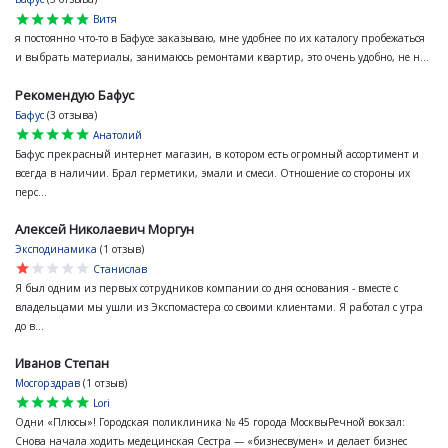
star
star
star
star
star
Витя
я постоянно что-то в Бафусе заказываю, мне удобнее по их каталогу пробежаться
и выбрать материалы, занимаюсь ремонтами квартир, это очень удобно, не н...
Рекомендую Бафус
Бафус
(3 отзыва)
star
star
star
star
star
Анатолий
Бафус прекрасный интернет магазин, в котором есть огромный ассортимент и
всегда в наличии. Брал герметики, эмали и смеси. Отношение со стороны их
перс...
Алексей Николаевич Моргун
Эксподинамика
(1 отзыв)
star
star
star
star
star
Станислав
Я был одним из первых сотрудников компании со дня основания - вместе с
владельцами мы ушли из Экспомастера со своими клиентами. Я работал с утра
до в...
Иванов Степан
Мосгорздрав
(1 отзыв)
star
star
star
star
star
Lori
Одни «Плюсы»! Городская поликлиника № 45 города МосквыРечной вокзал:
Снова начала ходить медецинская Сестра — «бизнесвумен» и делает бизнес