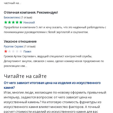
частный на...
Отличная компания. Рекомендую!
Биокомплекс
(1 отзыв)
star
star
star
star
star
Николай
Проработал в компании 5 лет и хочу сказать, что это надёжный работодатель с
понимающими руководителями с белой зарплатой и соцпакетом.
Ужасное отношение
Русатом Сервис
(1 отзыв)
star
star
star
star
star
Павел
Громов Артем Сергеевич, ведущий специалист контрактной службы,
Департамент закупок, связался с нами, сделал коммерческое предложение по
реализации ква...
Читайте на сайте
От чего зависит итоговая цена на изделия из искусственного
камня?
Итак, многие люди, желающие по-новому оформить привычный
интерьер, задаются вопросом: от чего зависит цена на
искусственный камень? На итоговую стоимость фурнитуры из
искусственного камня влияет множество факторов. А точный
расчет стоимости изделий из искусственного камня для вас