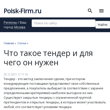
Poisk-Firm.ru
search
menu
Регионы
/ Ваш
Найти
город:
Москва
Главная
»
Статьи
»
Что такое тендер и для
чего он нужен
29.12.2021 17:11:10
Тендер - это метод заключения сделки, при котором
конкурирующие поставщики представляют свои собственные
предложения, а покупатель выбирает (в соответствии с заранее
определенными критериями) наиболее выгодное из них.
Существуют закрытые тендеры с ограниченной группой
претендентов и открытые тендеры, в которых может участвовать
любой, кто соответствует условиям тендера.