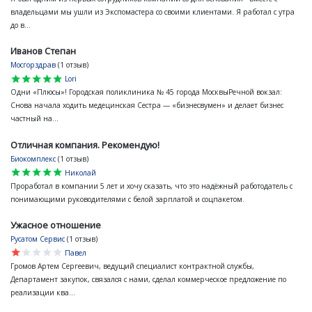
владельцами мы ушли из Экспомастера со своими клиентами. Я работал с утра
до в...
Иванов Степан
Мосгорздрав
(1 отзыв)
star
star
star
star
star
Lori
Одни «Плюсы»! Городская поликлиника № 45 города МосквыРечной вокзал:
Снова начала ходить медецинская Сестра — «бизнесвумен» и делает бизнес
частный на...
Отличная компания. Рекомендую!
Биокомплекс
(1 отзыв)
star
star
star
star
star
Николай
Проработал в компании 5 лет и хочу сказать, что это надёжный работодатель с
понимающими руководителями с белой зарплатой и соцпакетом.
Ужасное отношение
Русатом Сервис
(1 отзыв)
star
star
star
star
star
Павел
Громов Артем Сергеевич, ведущий специалист контрактной службы,
Департамент закупок, связался с нами, сделал коммерческое предложение по
реализации ква...