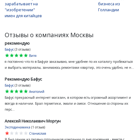
зарабатывает на
бизнеса из
"изобретении"
Голландии
имен для китайцев
Отзывы о компаниях Москвы
рекомендую
Бафус
(3 отзыва)
star
star
star
star
star
Витя
я постоянно что-то в Бафусе заказываю, мне удобнее по их каталогу пробежаться
и выбрать материалы, занимаюсь ремонтами квартир, это очень удобно, не н...
Рекомендую Бафус
Бафус
(3 отзыва)
star
star
star
star
star
Анатолий
Бафус прекрасный интернет магазин, в котором есть огромный ассортимент и
всегда в наличии. Брал герметики, эмали и смеси. Отношение со стороны их
перс...
Алексей Николаевич Моргун
Эксподинамика
(1 отзыв)
star
star
star
star
star
Станислав
Я был одним из первых сотрудников компании со дня основания - вместе с