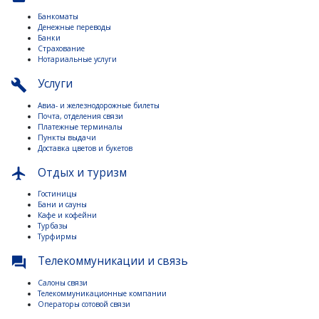
Банкоматы
Денежные переводы
Банки
Страхование
Нотариальные услуги
Услуги
build
Авиа- и железнодорожные билеты
Почта, отделения связи
Платежные терминалы
Пункты выдачи
Доставка цветов и букетов
Отдых и туризм
flight
Гостиницы
Бани и сауны
Кафе и кофейни
Турбазы
Турфирмы
Телекоммуникации и связь
question_answer
Салоны связи
Телекоммуникационные компании
Операторы сотовой связи