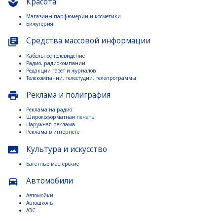
Красота
spa
Магазины парфюмерии и косметики
Бижутерия
Средства массовой информации
library_books
Кабельное телевидение
Радио, радиокомпании
Редакции газет и журналов
Телекомпании, телестудии, телепрограммы
Реклама и полиграфия
print
Реклама на радио
Широкоформатная печать
Наружная реклама
Реклама в интернете
Культура и искусство
panorama
Багетные мастерские
Автомобили
directions_car
Автомойки
Автошколы
АЗС