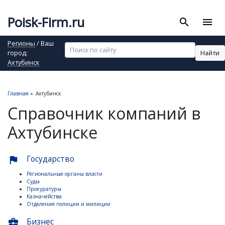
Poisk-Firm.ru
search
menu
Регионы
/ Ваш
Найти
город:
Ахтубинск
Главная
»
Ахтубинск
Справочник компаний в
Ахтубинске
Государство
flag
Региональные органы власти
Суды
Прокуратуры
Казначейства
Отделения полиции и милиции
Бизнес
business_center