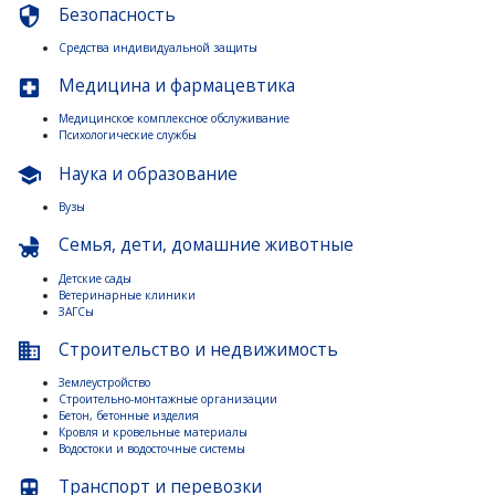
Безопасность
security
Средства индивидуальной защиты
Медицина и фармацевтика
local_hospital
Медицинское комплексное обслуживание
Психологические службы
Наука и образование
school
Вузы
Семья, дети, домашние животные
child_friendly
Детские сады
Ветеринарные клиники
ЗАГСы
Строительство и недвижимость
business
Землеустройство
Строительно-монтажные организации
Бетон, бетонные изделия
Кровля и кровельные материалы
Водостоки и водосточные системы
Транспорт и перевозки
directions_subway