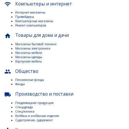
Компьютеры и интернет
wifi
Интернет-магазины
Провайдеры
Компьютерные магазины
Ремонт компьютеров
Товары для дома и дачи
home
Магазины бытовой техники
Магазины электроники
Магазины мебели
Магазины одежды
Корпусная мебель
Общество
people
Пенсионные фонды
Фонды
Производство и поставки
local_shipping
Плодоовощная продукция
Спецодежда
Спецтехника
Колбасы и колбасные изделия
Судостроение, судоремонт