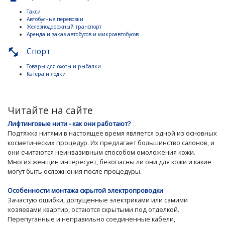
Такси
Автобусные перевозки
Железнодорожный транспорт
Аренда и заказ автобусов и микроавтобусов
Спорт
fitness_center
Товары для охоты и рыбалки
Катера и лодки
Читайте на сайте
Лифтинговые нити - как они работают?
Подтяжка нитями в настоящее время является одной из основных
косметических процедур. Их предлагает большинство салонов, и
они считаются неинвазивным способом омоложения кожи.
Многих женщин интересует, безопасны ли они для кожи и какие
могут быть осложнения после процедуры.
Особенности монтажа скрытой электропроводки
Зачастую ошибки, допущенные электриками или самими
хозяевами квартир, остаются скрытыми под отделкой.
Перепутанные и неправильно соединенные кабели,