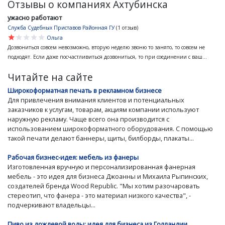
Отзывы о компаниях Ахтубинска
ужасно работают
Служба Судебных Приставов Районная ГУ
(1 отзыв)
star
star
star
star
star
Ольга
Дозвониться совсем невозможно, вторую неделю звоню то занято, то совсем не
подходят. Если даже посчастливиться дозвониться, то при соединении с ваш...
Читайте на сайте
Широкоформатная печать в рекламном бизнесе
Для привлечения внимания клиентов и потенциальных
заказчиков к услугам, товарам, акциям компании используют
наружную рекламу. Чаще всего она производится с
использованием широкоформатного оборудования. С помощью
такой печати делают баннеры, щиты, билборды, плакаты...
Рабочая бизнес-идея: мебель из фанеры
Изготовленная вручную и персонализированная фанерная
мебель - это идея для бизнеса Джоанны и Михаила Рыпинских,
создателей бренда Wood Republic. "Мы хотим разочаровать
стереотип, что фанера - это материал низкого качества", -
подчеркивают владельцы...
Пиво из дождевой воды: идея для бизнеса из Голландии