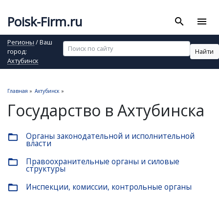
Poisk-Firm.ru
search
menu
Регионы
/ Ваш
Найти
город:
Ахтубинск
Главная
»
Ахтубинск
»
Государство в Ахтубинска
Органы законодательной и исполнительной
folder_open
власти
Правоохранительные органы и силовые
folder_open
структуры
Инспекции, комиссии, контрольные органы
folder_open