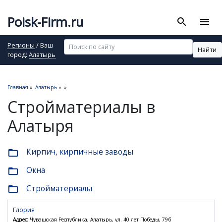
Poisk-Firm.ru
search
menu
Регионы
/ Ваш
Найти
город:
Алатырь
Главная
»
Алатырь
»
»
Стройматериалы в
Алатыря
Кирпич, кирпичные заводы
folder_open
Окна
folder_open
Стройматериалы
folder_open
Глория
Адрес:
Чувашская Республика, Алатырь, ул. 40 лет Победы, 79б