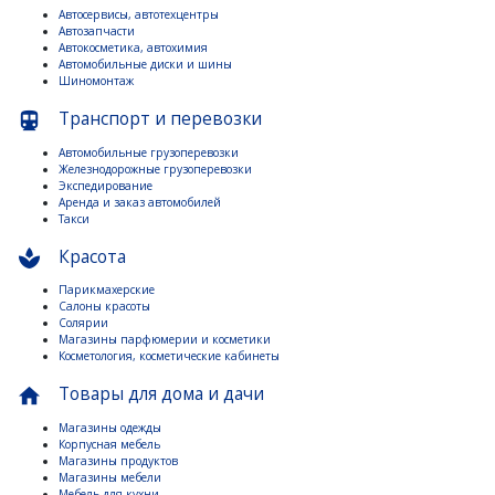
Автосервисы, автотехцентры
Автозапчасти
Автокосметика, автохимия
Автомобильные диски и шины
Шиномонтаж
Транспорт и перевозки
directions_subway
Автомобильные грузоперевозки
Железнодорожные грузоперевозки
Экспедирование
Аренда и заказ автомобилей
Такси
Красота
spa
Парикмахерские
Салоны красоты
Солярии
Магазины парфюмерии и косметики
Косметология, косметические кабинеты
Товары для дома и дачи
home
Магазины одежды
Корпусная мебель
Магазины продуктов
Магазины мебели
Мебель для кухни