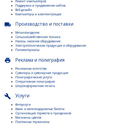
Ремонт компьютеров
Поддержка и продвижение сайтов
Веб-дизайн
Компьютеры и комплектующие
Производство и поставки
local_shipping
Металлоизделия
Сельскохозяйственная техника
Насосы, насосное оборудование
Электротехническая продукция и оборудование
Пиломатериалы
Реклама и полиграфия
print
Рекламные агентства
Сувениры и сувенирная продукция
Полиграфические услуги
Оперативная полиграфия
Широкоформатная печать
Услуги
build
Фотоуслуги
Авиа- и железнодорожные билеты
Организация торжеств и праздников
Магазины цветов
Платежные терминалы