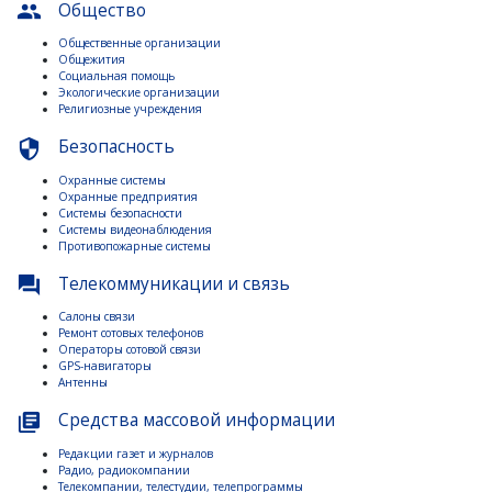
Общество
people
Общественные организации
Общежития
Социальная помощь
Экологические организации
Религиозные учреждения
Безопасность
security
Охранные системы
Охранные предприятия
Системы безопасности
Системы видеонаблюдения
Противопожарные системы
Телекоммуникации и связь
question_answer
Салоны связи
Ремонт сотовых телефонов
Операторы сотовой связи
GPS-навигаторы
Антенны
Средства массовой информации
library_books
Редакции газет и журналов
Радио, радиокомпании
Телекомпании, телестудии, телепрограммы