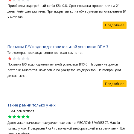
Приобрели водогрейный котёл КВр-0,8. Срок поставки просрочили на 21
день. Котёл дал дал течь. При вскрытии котла обнаружили использования Б/
У металла....
Подробнее
Поставка Б/У водоподготовительной установки ВПУ-3
Теплосфера, производственно-торговая компания
star
star
star
star
star
Поставка Б/У водоподготовительной установки ВПУ-3. Нарушение сроков
поставки Много тел. номеров, а по факту только директор. Не возвращают
денежные с...
Подробнее
Такие ремни только у них
РТИ-Промэкспорт
star
star
star
star
star
Долго искал качественные усиленные ремни MEGADYNE VARISECT. Нашёл
только у них. Прекрасный сайт с полезной информацией и картинками. Всё