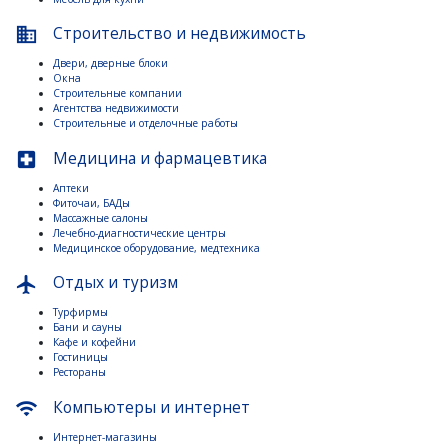
Строительство и недвижимость
business
Двери, дверные блоки
Окна
Строительные компании
Агентства недвижимости
Строительные и отделочные работы
Медицина и фармацевтика
local_hospital
Аптеки
Фиточаи, БАДы
Массажные салоны
Лечебно-диагностические центры
Медицинское оборудование, медтехника
Отдых и туризм
flight
Турфирмы
Бани и сауны
Кафе и кофейни
Гостиницы
Рестораны
Компьютеры и интернет
wifi
Интернет-магазины