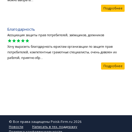
можно выбрать...
Подробнее
Благодарность
Ассоциация защиты прав потребителей, заёмщиков, должников
star
star
star
star
star
Хочу выразить благодарность юристам организации по защите прав
потребителей, компетентные грамотные специалисты, очень доволен их
работой, приятно обр...
Подробнее
© Все права защищены Poisk-Firm.ru 2026
Новости
Написать в тех. поддержку
Политика конфиденциальности