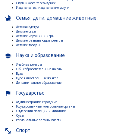
Спутниковое телевидение
Издательства, издательские услуги
Семья, дети, домашние животные
child_friendly
Детская одежда
Детские сады
Детские игрушки и игры
Детские развивающие центры
Детские товары
Наука и образование
school
Учебные центры
Общеобразовательные школы
Вузы
Курсы иностранных языков
Дополнительное образование
Государство
flag
Администрации городские
Государственные контрольные органы
Отделения полиции и милиции
Суды
Региональные органы власти
Спорт
fitness_center