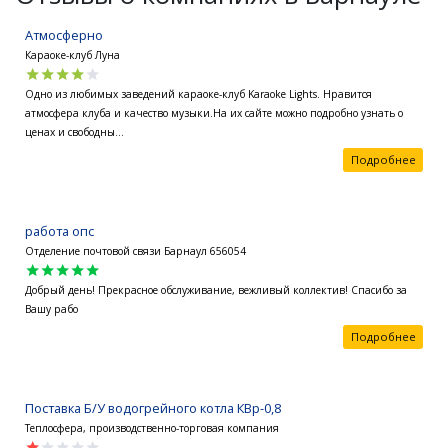
Атмосферно
Караоке-клуб Луна
star
star
star
star
star
Одно из любимых заведений караоке-клуб Karaoke Lights. Нравится
атмосфера клуба и качество музыки.На их сайте можно подробно узнать о
ценах и свободны...
Подробнее
работа опс
Отделение почтовой связи Барнаул 656054
star
star
star
star
star
Добрый день! Прекрасное обслуживание, вежливый коллектив! Спасибо за
Вашу рабо
Подробнее
Поставка Б/У водогрейного котла КВр-0,8
Теплосфера, производственно-торговая компания
star
star
star
star
star