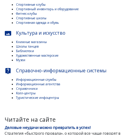
Спортивные клубы
Спортивный инвентарь и оборудование
Фитнес-клубы
Спортивные школы
Спортивная одежда и обувь
Культура и искусство
panorama
Книжные магазины
Школы танцев
Библиотеки
Художественные мастерские
Музеи
Справочно-информационные системы
live_help
Информационные службы
Информационные агентства
Справочники
Колл-центры
Туристические инфоцентры
Читайте на сайте
Деловые неудачи можно превратить в успех!
Стратегия «быстрого провала», о которой все чаще говорят в