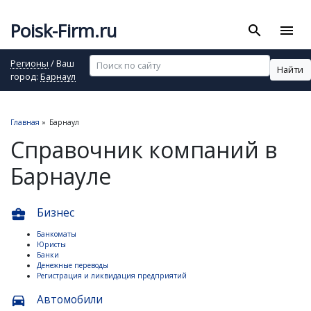
Poisk-Firm.ru
search
menu
Регионы
/ Ваш
Найти
город:
Барнаул
Главная
»
Барнаул
Справочник компаний в
Барнауле
Бизнес
business_center
Банкоматы
Юристы
Банки
Денежные переводы
Регистрация и ликвидация предприятий
Автомобили
directions_car