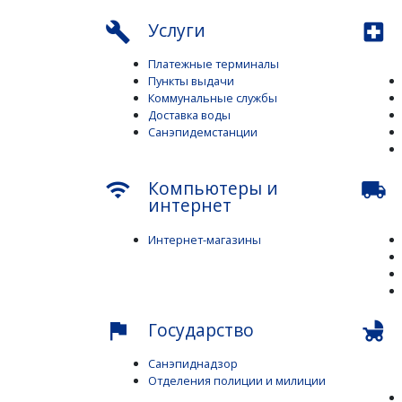
Услуги
build
local_hospital
Платежные терминалы
Пункты выдачи
Коммунальные службы
Доставка воды
Санэпидемстанции
Компьютеры и
wifi
local_shipping
интернет
Интернет-магазины
Государство
flag
child_friendly
Санэпиднадзор
Отделения полиции и милиции