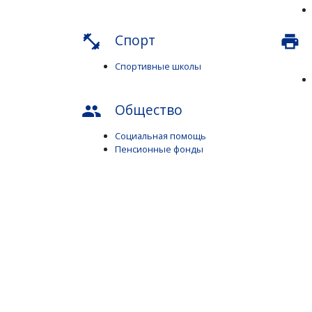
Спорт
fitness_center
print
Спортивные школы
Общество
people
Социальная помощь
Пенсионные фонды