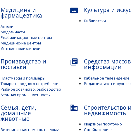
Медицина и
Культура и иску
panorama
фармацевтика
Библиотеки
Аптеки
Медсанчасти
Реабилитационные центры
Медицинские центры
Детские поликлиники
Производство и
Средства массо
library_books
поставки
информации
Пластмассы и полимеры
Кабельное телевидение
Товары народного потребления
Редакции газет и журнал
Рыбное хозяйство, рыбоводство
Атомная промышленность
Семья, дети,
Строительство 
business
домашние
недвижимость
животные
Квартиры посуточно
Ветеринарная помощь на дому
Стройматериалы