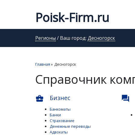
Poisk-Firm.ru
Регионы
/ Ваш город:
Десногорск
Главная
»
Десногорск
Справочник ком
Бизнес
business_center
question_answer
Банкоматы
Банки
Страхование
Денежные переводы
Адвокаты