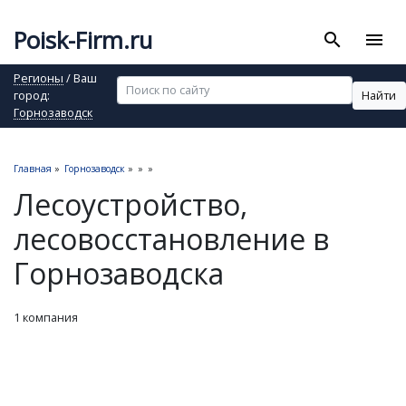
Poisk-Firm.ru
search
menu
Регионы
/ Ваш
Найти
город:
Горнозаводск
Главная
»
Горнозаводск
»
»
»
Лесоустройство,
лесовосстановление в
Горнозаводска
1 компания