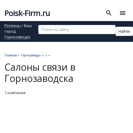
Poisk-Firm.ru
search
menu
Регионы
/ Ваш
Найти
город:
Горнозаводск
Главная
»
Горнозаводск
»
»
»
Салоны связи в
Горнозаводска
1 компания