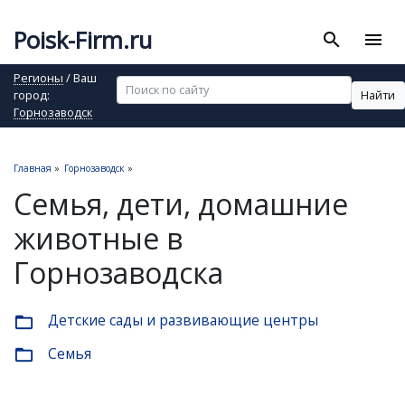
Poisk-Firm.ru
search
menu
Регионы
/ Ваш
Найти
город:
Горнозаводск
Главная
»
Горнозаводск
»
Семья, дети, домашние
животные в
Горнозаводска
Детские сады и развивающие центры
folder_open
Семья
folder_open