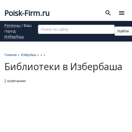
Poisk-Firm.ru
search
menu
Регионы
/ Ваш
Найти
город:
Избербаш
Главная
»
Избербаш
»
»
»
Библиотеки в Избербаша
2 компании