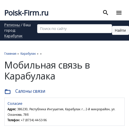
Poisk-Firm.ru
search
menu
Регионы
/ Ваш
Найти
город:
Карабулак
Главная
»
Карабулак
»
»
Мобильная связь в
Карабулака
Салоны связи
folder_open
Соласие
Адрес:
386230, Республика Ингушетия, Карабулак г., 2-й микрорайон, ул.
Осканова, 78б
Телефон:
+7 (8734) 44-53-96