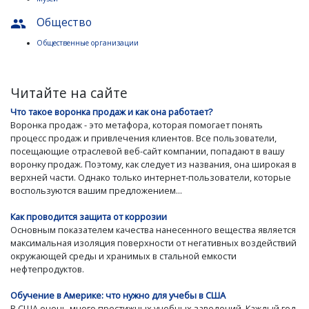
Общество
people
Общественные организации
Читайте на сайте
Что такое воронка продаж и как она работает?
Воронка продаж - это метафора, которая помогает понять
процесс продаж и привлечения клиентов. Все пользователи,
посещающие отраслевой веб-сайт компании, попадают в вашу
воронку продаж. Поэтому, как следует из названия, она широкая в
верхней части. Однако только интернет-пользователи, которые
воспользуются вашим предложением...
Как проводится защита от коррозии
Основным показателем качества нанесенного вещества является
максимальная изоляция поверхности от негативных воздействий
окружающей среды и хранимых в стальной емкости
нефтепродуктов.
Обучение в Америке: что нужно для учебы в США
В США очень много престижных учебных заведений. Каждый год