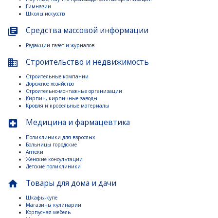
Гимназии
Школы искусств
Средства массовой информации
library_books
Редакции газет и журналов
Строительство и недвижимость
business
Строительные компании
Дорожное хозяйство
Строительно-монтажные организации
Кирпич, кирпичные заводы
Кровля и кровельные материалы
Медицина и фармацевтика
local_hospital
Поликлиники для взрослых
Больницы городские
Аптеки
Женские консультации
Детские поликлиники
Товары для дома и дачи
home
Шкафы-купе
Магазины кулинарии
Корпусная мебель