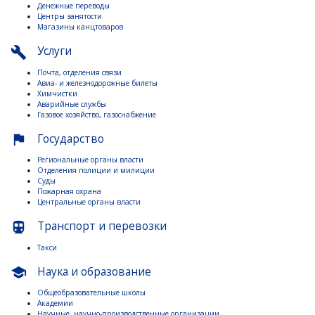
Денежные переводы
Центры занятости
Магазины канцтоваров
Услуги
build
Почта, отделения связи
Авиа- и железнодорожные билеты
Химчистки
Аварийные службы
Газовое хозяйство, газоснабжение
Государство
flag
Региональные органы власти
Отделения полиции и милиции
Суды
Пожарная охрана
Центральные органы власти
Транспорт и перевозки
directions_subway
Такси
Наука и образование
school
Общеобразовательные школы
Академии
Научные, научно-производственные организации