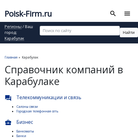
Poisk-Firm.ru
search
menu
Регионы
/ Ваш
Найти
город:
Карабулак
Главная
»
Карабулак
Справочник компаний в
Карабулаке
Телекоммуникации и связь
question_answer
Салоны связи
Городская телефонная сеть
Бизнес
business_center
Банкоматы
Банки