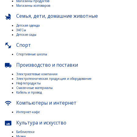
Магазины продуктов
Магазины хозтоваров
Семья, дети, домашние животные
child_friendly
Детская одежда
ЗАГСы
Детские сады
Спорт
fitness_center
Спортивные школы
Производство и поставки
local_shipping
Электросетевые компании
Электротехническая продукция и оборудование
Нефтепродукты
Смазочные материалы
Кабель и провод
Компьютеры и интернет
wifi
Интернет-кафе
Культура и искусство
panorama
Библиотеки
Музеи