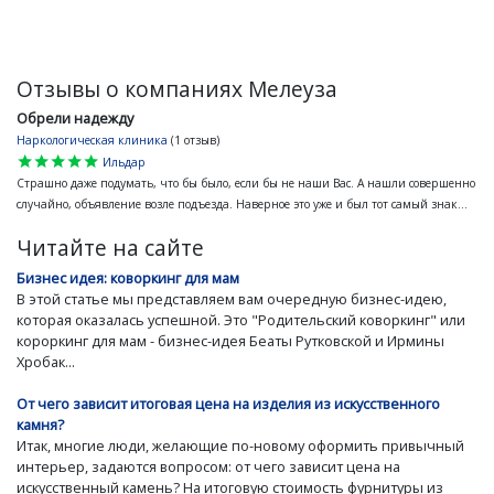
Отзывы о компаниях Мелеуза
Обрели надежду
Наркологическая клиника
(1 отзыв)
star
star
star
star
star
Ильдар
Страшно даже подумать, что бы было, если бы не наши Вас. А нашли совершенно
случайно, объявление возле подъезда. Наверное это уже и был тот самый знак...
Читайте на сайте
Бизнес идея: коворкинг для мам
В этой статье мы представляем вам очередную бизнес-идею,
которая оказалась успешной. Это "Родительский коворкинг" или
короркинг для мам - бизнес-идея Беаты Рутковской и Ирмины
Хробак...
От чего зависит итоговая цена на изделия из искусственного
камня?
Итак, многие люди, желающие по-новому оформить привычный
интерьер, задаются вопросом: от чего зависит цена на
искусственный камень? На итоговую стоимость фурнитуры из