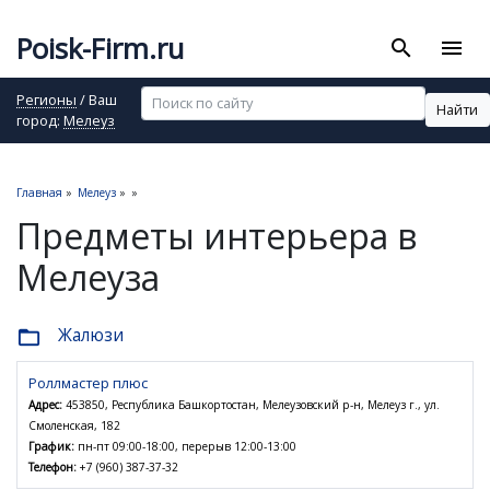
Poisk-Firm.ru
search
menu
Регионы
/ Ваш
Найти
город:
Мелеуз
Главная
»
Мелеуз
»
»
Предметы интерьера в
Мелеуза
Жалюзи
folder_open
Роллмастер плюс
Адрес:
453850, Республика Башкортостан, Мелеузовский р-н, Мелеуз г., ул.
Смоленская, 182
График:
пн-пт 09:00-18:00, перерыв 12:00-13:00
Телефон:
+7 (960) 387-37-32