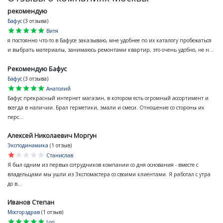
рекомендую
Бафус
(3 отзыва)
star
star
star
star
star
Витя
я постоянно что-то в Бафусе заказываю, мне удобнее по их каталогу пробежаться
и выбрать материалы, занимаюсь ремонтами квартир, это очень удобно, не н...
Рекомендую Бафус
Бафус
(3 отзыва)
star
star
star
star
star
Анатолий
Бафус прекрасный интернет магазин, в котором есть огромный ассортимент и
всегда в наличии. Брал герметики, эмали и смеси. Отношение со стороны их
перс...
Алексей Николаевич Моргун
Эксподинамика
(1 отзыв)
star
star
star
star
star
Станислав
Я был одним из первых сотрудников компании со дня основания - вместе с
владельцами мы ушли из Экспомастера со своими клиентами. Я работал с утра
до в...
Иванов Степан
Мосгорздрав
(1 отзыв)
star
star
star
star
star
Lori