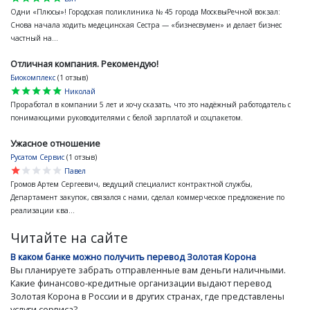
Одни «Плюсы»! Городская поликлиника № 45 города МосквыРечной вокзал:
Снова начала ходить медецинская Сестра — «бизнесвумен» и делает бизнес
частный на...
Отличная компания. Рекомендую!
Биокомплекс
(1 отзыв)
star
star
star
star
star
Николай
Проработал в компании 5 лет и хочу сказать, что это надёжный работодатель с
понимающими руководителями с белой зарплатой и соцпакетом.
Ужасное отношение
Русатом Сервис
(1 отзыв)
star
star
star
star
star
Павел
Громов Артем Сергеевич, ведущий специалист контрактной службы,
Департамент закупок, связался с нами, сделал коммерческое предложение по
реализации ква...
Читайте на сайте
В каком банке можно получить перевод Золотая Корона
Вы планируете забрать отправленные вам деньги наличными.
Какие финансово-кредитные организации выдают перевод
Золотая Корона в России и в других странах, где представлены
услуги сервиса?