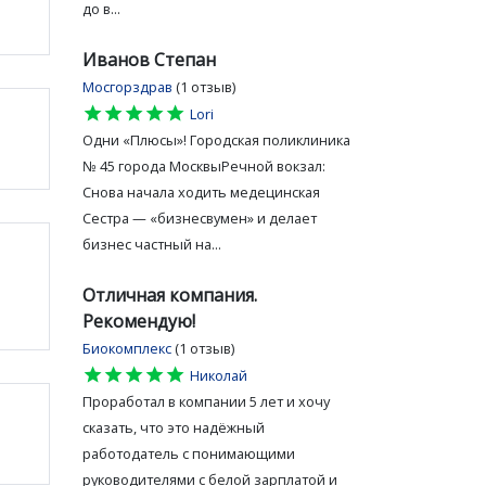
до в...
Иванов Степан
Мосгорздрав
(1 отзыв)
star
star
star
star
star
Lori
Одни «Плюсы»! Городская поликлиника
№ 45 города МосквыРечной вокзал:
Снова начала ходить медецинская
Сестра — «бизнесвумен» и делает
бизнес частный на...
Отличная компания.
Рекомендую!
Биокомплекс
(1 отзыв)
star
star
star
star
star
Николай
Проработал в компании 5 лет и хочу
сказать, что это надёжный
работодатель с понимающими
руководителями с белой зарплатой и