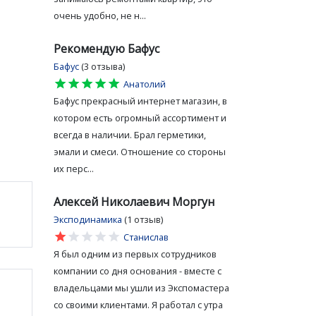
очень удобно, не н...
Рекомендую Бафус
Бафус
(3 отзыва)
star
star
star
star
star
Анатолий
Бафус прекрасный интернет магазин, в
котором есть огромный ассортимент и
всегда в наличии. Брал герметики,
эмали и смеси. Отношение со стороны
их перс...
Алексей Николаевич Моргун
Эксподинамика
(1 отзыв)
star
star
star
star
star
Станислав
Я был одним из первых сотрудников
компании со дня основания - вместе с
владельцами мы ушли из Экспомастера
со своими клиентами. Я работал с утра