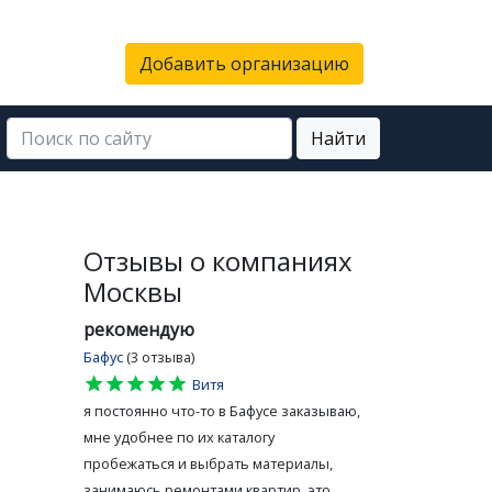
Добавить организацию
Найти
Отзывы о компаниях
Москвы
рекомендую
Бафус
(3 отзыва)
star
star
star
star
star
Витя
я постоянно что-то в Бафусе заказываю,
мне удобнее по их каталогу
пробежаться и выбрать материалы,
занимаюсь ремонтами квартир, это