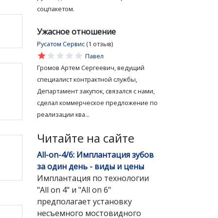
соцпакетом.
Ужасное отношение
Русатом Сервис
(1 отзыв)
star
star
star
star
star
Павел
Громов Артем Сергеевич, ведущий
специалист контрактной службы,
Департамент закупок, связался с нами,
сделал коммерческое предложение по
реализации ква...
Читайте на сайте
All-on-4/6: Имплантация зубов
за один день - виды и цены
Имплантация по технологии
"All on 4" и "All on 6"
предполагает установку
несъемного мостовидного