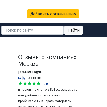
Добавить организацию
Найти
Отзывы о компаниях
ы
Москвы
рекомендую
Бафус
(3 отзыва)
star
star
star
star
star
Витя
я постоянно что-то в Бафусе заказываю,
мне удобнее по их каталогу
пробежаться и выбрать материалы,
занимаюсь ремонтами квартир, это