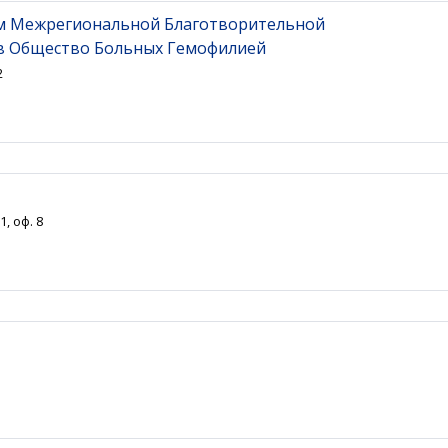
м Межрегиональной Благотворительной
в Общество Больных Гемофилией
2
, оф. 8