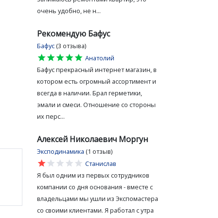
очень удобно, не н...
Рекомендую Бафус
Бафус
(3 отзыва)
star
star
star
star
star
Анатолий
Бафус прекрасный интернет магазин, в
котором есть огромный ассортимент и
всегда в наличии. Брал герметики,
эмали и смеси. Отношение со стороны
их перс...
Алексей Николаевич Моргун
Эксподинамика
(1 отзыв)
star
star
star
star
star
Станислав
Я был одним из первых сотрудников
компании со дня основания - вместе с
владельцами мы ушли из Экспомастера
со своими клиентами. Я работал с утра