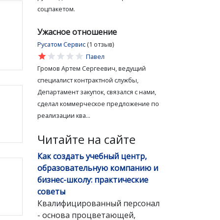
соцпакетом.
Ужасное отношение
Русатом Сервис
(1 отзыв)
star
star
star
star
star
Павел
Громов Артем Сергеевич, ведущий
специалист контрактной службы,
Департамент закупок, связался с нами,
сделал коммерческое предложение по
реализации ква...
Читайте на сайте
Как создать учебный центр,
образовательную компанию и
бизнес-школу: практические
советы
Квалифицированный персонал
- основа процветающей,