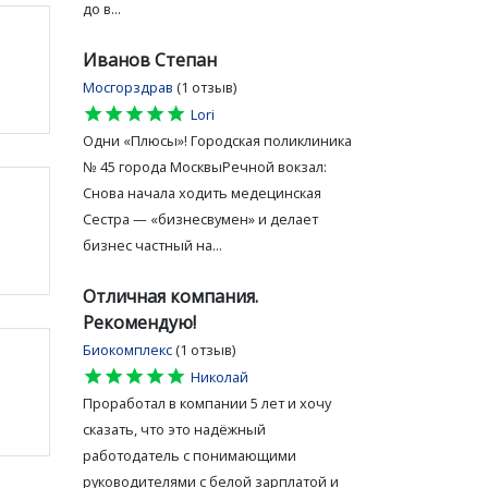
до в...
Иванов Степан
Мосгорздрав
(1 отзыв)
star
star
star
star
star
Lori
Одни «Плюсы»! Городская поликлиника
№ 45 города МосквыРечной вокзал:
Снова начала ходить медецинская
Сестра — «бизнесвумен» и делает
бизнес частный на...
Отличная компания.
Рекомендую!
Биокомплекс
(1 отзыв)
star
star
star
star
star
Николай
Проработал в компании 5 лет и хочу
сказать, что это надёжный
работодатель с понимающими
руководителями с белой зарплатой и