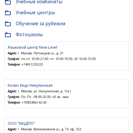
Учебные комбинаты
folder_open
Учебные центры
folder_open
Обучение за рубежом
folder_open
Фотошколы
folder_open
Языковой центр New Level
Адрес:
г. Москва, Пятницкое ш., д. 31
График:
пн-чт: 10:00-21:00; пт: 10:00-19:00, сб: 10:00-15:00
Телефон:
+74951235323
Космо Кидс Никулинская
Адрес:
г. Москва, ул. Никулинская, д. 12к1
График:
Пн.-Пт.: 08.00-20.00; сб- вс - вых.
Телефон:
+7(985)960-42-43
ООО "МЦДПО"
Адрес:
г. Москва, Волоколамское ш., д. 73, оф. 252