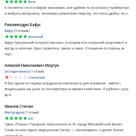
star
star
star
star
star
Витя
я постоянно что-то в Бафусе заказываю, мне удобнее по их каталогу пробежаться
и выбрать материалы, занимаюсь ремонтами квартир, это очень удобно, не н...
Рекомендую Бафус
Бафус
(3 отзыва)
star
star
star
star
star
Анатолий
Бафус прекрасный интернет магазин, в котором есть огромный ассортимент и
всегда в наличии. Брал герметики, эмали и смеси. Отношение со стороны их
перс...
Алексей Николаевич Моргун
Эксподинамика
(1 отзыв)
star
star
star
star
star
Станислав
Я был одним из первых сотрудников компании со дня основания - вместе с
владельцами мы ушли из Экспомастера со своими клиентами. Я работал с утра
до в...
Иванов Степан
Мосгорздрав
(1 отзыв)
star
star
star
star
star
Lori
Одни «Плюсы»! Городская поликлиника № 45 города МосквыРечной вокзал:
Снова начала ходить медецинская Сестра — «бизнесвумен» и делает бизнес
частный на...