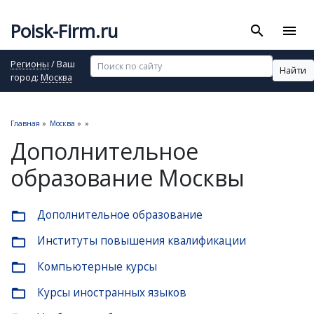
Poisk-Firm.ru
search
menu
Регионы
/ Ваш
Найти
город:
Москва
Главная
»
Москва
»
»
Дополнительное
образование Москвы
Дополнительное образование
folder_open
Институты повышения квалификации
folder_open
Компьютерные курсы
folder_open
Курсы иностранных языков
folder_open