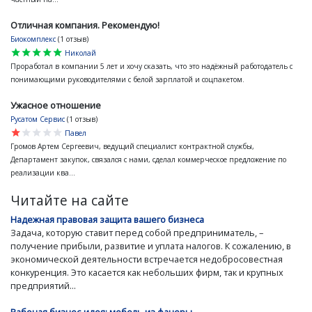
Отличная компания. Рекомендую!
Биокомплекс
(1 отзыв)
star
star
star
star
star
Николай
Проработал в компании 5 лет и хочу сказать, что это надёжный работодатель с
понимающими руководителями с белой зарплатой и соцпакетом.
Ужасное отношение
Русатом Сервис
(1 отзыв)
star
star
star
star
star
Павел
Громов Артем Сергеевич, ведущий специалист контрактной службы,
Департамент закупок, связался с нами, сделал коммерческое предложение по
реализации ква...
Читайте на сайте
Надежная правовая защита вашего бизнеса
Задача, которую ставит перед собой предприниматель, –
получение прибыли, развитие и уплата налогов. К сожалению, в
экономической деятельности встречается недобросовестная
конкуренция. Это касается как небольших фирм, так и крупных
предприятий...
Рабочая бизнес-идея: мебель из фанеры