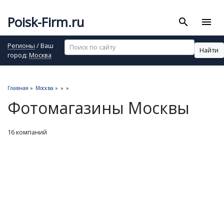
Poisk-Firm.ru
search
menu
Регионы
/ Ваш
Найти
город:
Москва
Главная
»
Москва
»
»
»
Фотомагазины Москвы
16 компаний