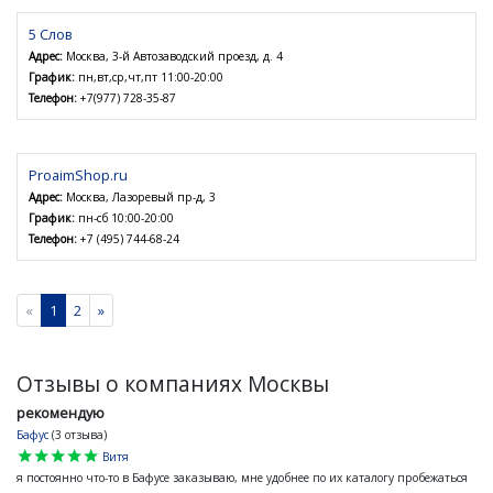
5 Слов
Адрес:
Москва, 3-й Автозаводский проезд, д. 4
График:
пн,вт,ср,чт,пт 11:00-20:00
Телефон:
+7(977) 728-35-87
ProaimShop.ru
Адрес:
Москва, Лазоревый пр-д, 3
График:
пн-сб 10:00-20:00
Телефон:
+7 (495) 744-68-24
«
1
2
»
Отзывы о компаниях Москвы
рекомендую
Бафус
(3 отзыва)
star
star
star
star
star
Витя
я постоянно что-то в Бафусе заказываю, мне удобнее по их каталогу пробежаться