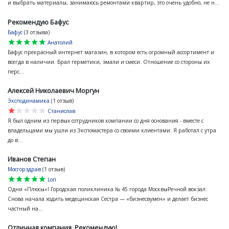
и выбрать материалы, занимаюсь ремонтами квартир, это очень удобно, не н...
Рекомендую Бафус
Бафус
(3 отзыва)
star
star
star
star
star
Анатолий
Бафус прекрасный интернет магазин, в котором есть огромный ассортимент и
всегда в наличии. Брал герметики, эмали и смеси. Отношение со стороны их
перс...
Алексей Николаевич Моргун
Эксподинамика
(1 отзыв)
star
star
star
star
star
Станислав
Я был одним из первых сотрудников компании со дня основания - вместе с
владельцами мы ушли из Экспомастера со своими клиентами. Я работал с утра
до в...
Иванов Степан
Мосгорздрав
(1 отзыв)
star
star
star
star
star
Lori
Одни «Плюсы»! Городская поликлиника № 45 города МосквыРечной вокзал:
Снова начала ходить медецинская Сестра — «бизнесвумен» и делает бизнес
частный на...
Отличная компания. Рекомендую!