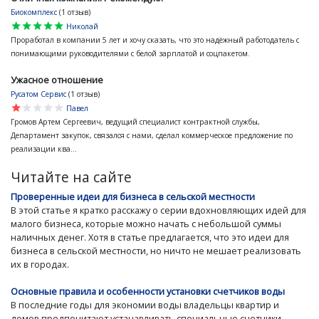
Биокомплекс
(1 отзыв)
star
star
star
star
star
Николай
Проработал в компании 5 лет и хочу сказать, что это надёжный работодатель с
понимающими руководителями с белой зарплатой и соцпакетом.
Ужасное отношение
Русатом Сервис
(1 отзыв)
star
star
star
star
star
Павел
Громов Артем Сергеевич, ведущий специалист контрактной службы,
Департамент закупок, связался с нами, сделал коммерческое предложение по
реализации ква...
Читайте на сайте
Проверенные идеи для бизнеса в сельской местности
В этой статье я кратко расскажу о серии вдохновляющих идей для
малого бизнеса, которые можно начать с небольшой суммы
наличных денег. Хотя в статье предлагается, что это идеи для
бизнеса в сельской местности, но ничто не мешает реализовать
их в городах.
Основные правила и особенности установки счетчиков воды
В последние годы для экономии воды владельцы квартир и
домов предпочитают устанавливать специальные счетчики.