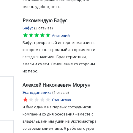
очень удобно, не н...
Рекомендую Бафус
Бафус
(3 отзыва)
star
star
star
star
star
Анатолий
Бафус прекрасный интернет магазин, в
котором есть огромный ассортимент и
всегда в наличии. Брал герметики,
эмали и смеси. Отношение со стороны
их перс...
Алексей Николаевич Моргун
Эксподинамика
(1 отзыв)
star
star
star
star
star
Станислав
Я был одним из первых сотрудников
компании со дня основания - вместе с
владельцами мы ушли из Экспомастера
со своими клиентами. Я работал с утра