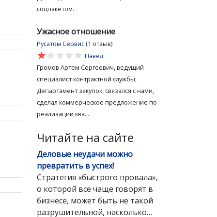
соцпакетом.
Ужасное отношение
Русатом Сервис
(1 отзыв)
star
star
star
star
star
Павел
Громов Артем Сергеевич, ведущий
специалист контрактной службы,
Департамент закупок, связался с нами,
сделал коммерческое предложение по
реализации ква...
Читайте на сайте
Деловые неудачи можно
превратить в успех!
Стратегия «быстрого провала»,
о которой все чаще говорят в
бизнесе, может быть не такой
разрушительной, насколько…