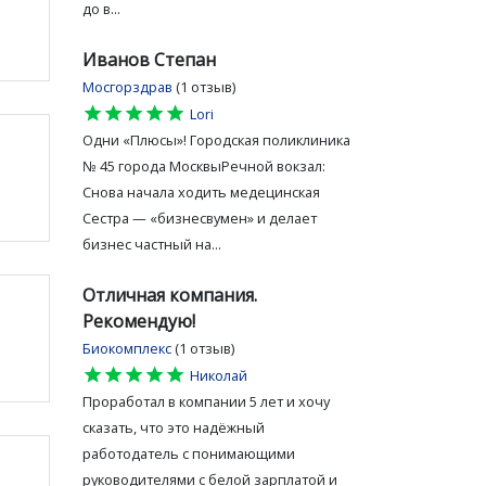
до в...
Иванов Степан
Мосгорздрав
(1 отзыв)
star
star
star
star
star
Lori
Одни «Плюсы»! Городская поликлиника
№ 45 города МосквыРечной вокзал:
Снова начала ходить медецинская
Сестра — «бизнесвумен» и делает
бизнес частный на...
Отличная компания.
Рекомендую!
Биокомплекс
(1 отзыв)
star
star
star
star
star
Николай
Проработал в компании 5 лет и хочу
сказать, что это надёжный
работодатель с понимающими
руководителями с белой зарплатой и