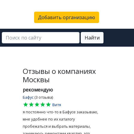
Добавить организацию
Найти
Отзывы о компаниях
Москвы
рекомендую
Бафус
(3 отзыва)
star
star
star
star
star
Витя
я постоянно что-то в Бафусе заказываю,
мне удобнее по их каталогу
пробежаться и выбрать материалы,
занимаюсь ремонтами квартир, это