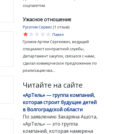
соцпакетом.
Ужасное отношение
Русатом Сервис
(1 отзыв)
star
star
star
star
star
Павел
Громов Артем Сергеевич, ведущий
специалист контрактной службы,
Департамент закупок, связался с нами,
сделал коммерческое предложение по
реализации ква...
Читайте на сайте
«АрТель» — группа компаний,
которая строит будущее детей
в Волгоградской области
По заявлению Закаряна Ашота,
«АрТель» — это группа
компаний, которая намерена