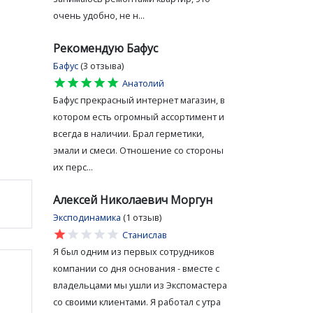
очень удобно, не н...
Рекомендую Бафус
Бафус
(3 отзыва)
star
star
star
star
star
Анатолий
Бафус прекрасный интернет магазин, в
котором есть огромный ассортимент и
всегда в наличии. Брал герметики,
эмали и смеси. Отношение со стороны
их перс...
Алексей Николаевич Моргун
Эксподинамика
(1 отзыв)
star
star
star
star
star
Станислав
Я был одним из первых сотрудников
компании со дня основания - вместе с
владельцами мы ушли из Экспомастера
со своими клиентами. Я работал с утра