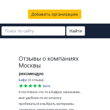
Добавить организацию
Найти
Отзывы о компаниях
Москвы
рекомендую
Бафус
(3 отзыва)
star
star
star
star
star
Витя
я постоянно что-то в Бафусе заказываю,
мне удобнее по их каталогу
пробежаться и выбрать материалы,
занимаюсь ремонтами квартир, это