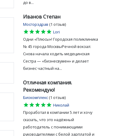
до в...
Иванов Степан
Мосгорздрав
(1 отзыв)
star
star
star
star
star
Lori
Одни «Плюсы»! Городская поликлиника
№ 45 города МосквыРечной вокзал:
Снова начала ходить медецинская
Сестра — «бизнесвумен» и делает
бизнес частный на...
Отличная компания.
Рекомендую!
Биокомплекс
(1 отзыв)
star
star
star
star
star
Николай
Проработал в компании 5 лет и хочу
сказать, что это надёжный
работодатель с понимающими
руководителями с белой зарплатой и