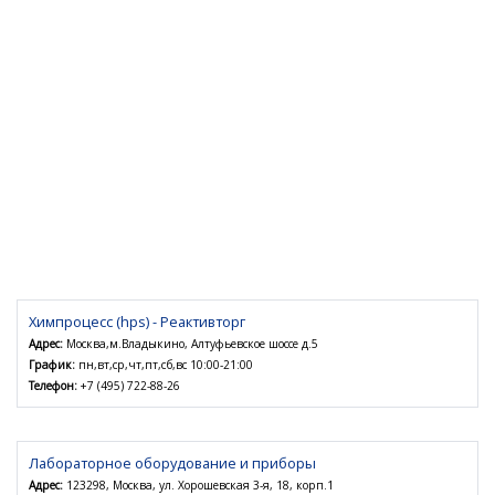
Химпроцесс (hps) - Реактивторг
Адрес:
Москва,м.Владыкино, Алтуфьевское шоссе д.5
График:
пн,вт,ср,чт,пт,сб,вс 10:00-21:00
Телефон:
+7 (495) 722-88-26
Лабораторное оборудование и приборы
Адрес:
123298, Москва, ул. Хорошевская 3-я, 18, корп.1