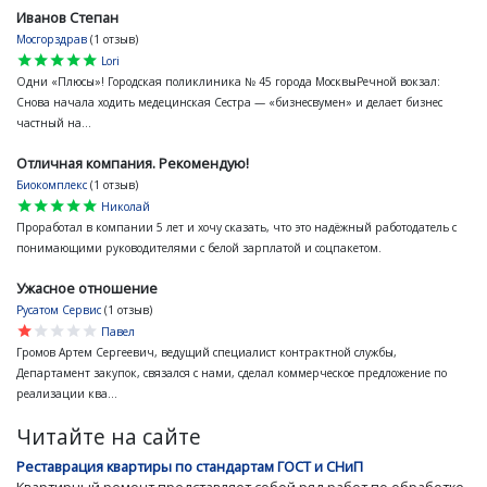
Иванов Степан
Мосгорздрав
(1 отзыв)
star
star
star
star
star
Lori
Одни «Плюсы»! Городская поликлиника № 45 города МосквыРечной вокзал:
Снова начала ходить медецинская Сестра — «бизнесвумен» и делает бизнес
частный на...
Отличная компания. Рекомендую!
Биокомплекс
(1 отзыв)
star
star
star
star
star
Николай
Проработал в компании 5 лет и хочу сказать, что это надёжный работодатель с
понимающими руководителями с белой зарплатой и соцпакетом.
Ужасное отношение
Русатом Сервис
(1 отзыв)
star
star
star
star
star
Павел
Громов Артем Сергеевич, ведущий специалист контрактной службы,
Департамент закупок, связался с нами, сделал коммерческое предложение по
реализации ква...
Читайте на сайте
Реставрация квартиры по стандартам ГОСТ и СНиП
Квартирный ремонт представляет собой ряд работ по обработке