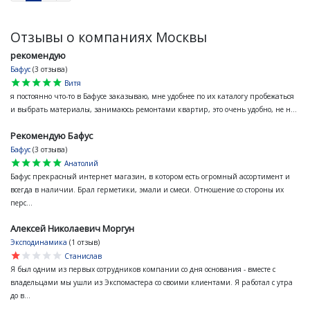
Отзывы о компаниях Москвы
рекомендую
Бафус
(3 отзыва)
star
star
star
star
star
Витя
я постоянно что-то в Бафусе заказываю, мне удобнее по их каталогу пробежаться
и выбрать материалы, занимаюсь ремонтами квартир, это очень удобно, не н...
Рекомендую Бафус
Бафус
(3 отзыва)
star
star
star
star
star
Анатолий
Бафус прекрасный интернет магазин, в котором есть огромный ассортимент и
всегда в наличии. Брал герметики, эмали и смеси. Отношение со стороны их
перс...
Алексей Николаевич Моргун
Эксподинамика
(1 отзыв)
star
star
star
star
star
Станислав
Я был одним из первых сотрудников компании со дня основания - вместе с
владельцами мы ушли из Экспомастера со своими клиентами. Я работал с утра
до в...