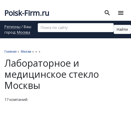
Poisk-Firm.ru
search
menu
Регионы
/ Ваш
Найти
город:
Москва
Главная
»
Москва
»
»
»
Лабораторное и
медицинское стекло
Москвы
17 компаний