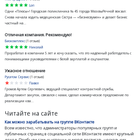
star
star
star
star
star
Lori
Одни «Плюсы»! Городская поликлиника № 45 города МосквыРечной вокзал:
Снова начала ходить медецинская Сестра — «бизнесвумен» и делает бизнес
частный на...
Отличная компания. Рекомендую!
Биокомплекс
(1 отзыв)
star
star
star
star
star
Николай
Проработал в компании 5 лет и хочу сказать, что это надёжный работодатель с
понимающими руководителями с белой зарплатой и соцпакетом.
Ужасное отношение
Русатом Сервис
(1 отзыв)
star
star
star
star
star
Павел
Громов Артем Сергеевич, ведущий специалист контрактной службы,
Департамент закупок, связался с нами, сделал коммерческое предложение по
реализации ква...
Читайте на сайте
Как можно зарабатывать на группе ВКонтакте
Всем известно, что администраторы популярных групп и
публичных страниц в социальной сети ВКонтакте имеют крупный
доход. Прибыли самых успешных могут достигать нескольких