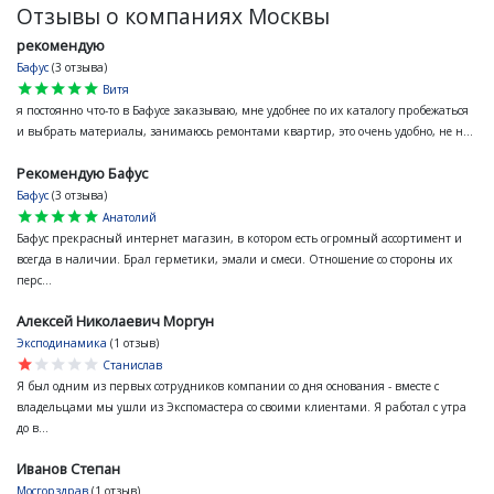
Отзывы о компаниях Москвы
рекомендую
Бафус
(3 отзыва)
star
star
star
star
star
Витя
я постоянно что-то в Бафусе заказываю, мне удобнее по их каталогу пробежаться
и выбрать материалы, занимаюсь ремонтами квартир, это очень удобно, не н...
Рекомендую Бафус
Бафус
(3 отзыва)
star
star
star
star
star
Анатолий
Бафус прекрасный интернет магазин, в котором есть огромный ассортимент и
всегда в наличии. Брал герметики, эмали и смеси. Отношение со стороны их
перс...
Алексей Николаевич Моргун
Эксподинамика
(1 отзыв)
star
star
star
star
star
Станислав
Я был одним из первых сотрудников компании со дня основания - вместе с
владельцами мы ушли из Экспомастера со своими клиентами. Я работал с утра
до в...
Иванов Степан
Мосгорздрав
(1 отзыв)