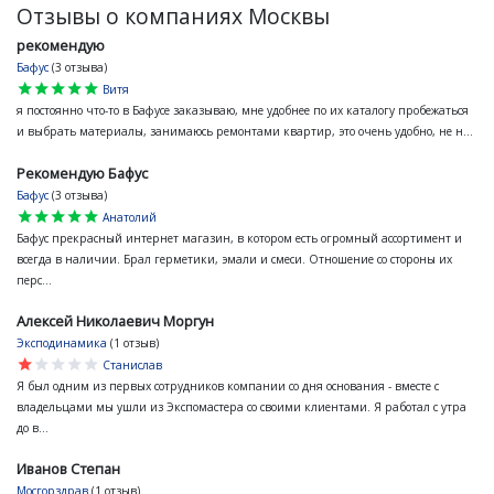
Отзывы о компаниях Москвы
рекомендую
Бафус
(3 отзыва)
star
star
star
star
star
Витя
я постоянно что-то в Бафусе заказываю, мне удобнее по их каталогу пробежаться
и выбрать материалы, занимаюсь ремонтами квартир, это очень удобно, не н...
Рекомендую Бафус
Бафус
(3 отзыва)
star
star
star
star
star
Анатолий
Бафус прекрасный интернет магазин, в котором есть огромный ассортимент и
всегда в наличии. Брал герметики, эмали и смеси. Отношение со стороны их
перс...
Алексей Николаевич Моргун
Эксподинамика
(1 отзыв)
star
star
star
star
star
Станислав
Я был одним из первых сотрудников компании со дня основания - вместе с
владельцами мы ушли из Экспомастера со своими клиентами. Я работал с утра
до в...
Иванов Степан
Мосгорздрав
(1 отзыв)