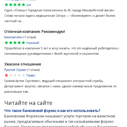
star
star
star
star
star
Lori
Одни «Плюсы»! Городская поликлиника № 45 города МосквыРечной вокзал:
Снова начала ходить медецинская Сестра — «бизнесвумен» и делает бизнес
частный на...
Отличная компания. Рекомендую!
Биокомплекс
(1 отзыв)
star
star
star
star
star
Николай
Проработал в компании 5 лет и хочу сказать, что это надёжный работодатель с
понимающими руководителями с белой зарплатой и соцпакетом.
Ужасное отношение
Русатом Сервис
(1 отзыв)
star
star
star
star
star
Павел
Громов Артем Сергеевич, ведущий специалист контрактной службы,
Департамент закупок, связался с нами, сделал коммерческое предложение по
реализации ква...
Читайте на сайте
Что такое банковский форекс и как его использовать?
Банковским Форексом называют услуги торговли на валютном
рынке, предлагаемые обычными и так называемыми форекс-
банками. Последние представляют собой обычные банковские