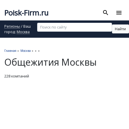
Poisk-Firm.ru
search
menu
Регионы
/ Ваш
Найти
город:
Москва
Главная
»
Москва
»
»
»
Общежития Москвы
228 компаний