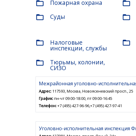
Пожарная охрана
folder_open
folder_open
Суды
folder_open
folder_open
Налоговые
folder_open
folder_open
инспекции, службы
Тюрьмы, колонии,
folder_open
СИЗО
Межрайонная уголовно-исполнительная
Адрес:
117593, Москва, Новоясеневский просп., 25
График:
пн-чт 09:00-18:00, пт 09:00-16:45
Телефон:
+7 (495) 427-96-96,+7 (495) 427-97-41
Уголовно-исполнительная инспекция Ф
Адрес:
127081, Москва, просп. Ясный, 24а