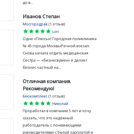
до в...
Иванов Степан
Мосгорздрав
(1 отзыв)
star
star
star
star
star
Lori
Одни «Плюсы»! Городская поликлиника
№ 45 города МосквыРечной вокзал:
Снова начала ходить медецинская
Сестра — «бизнесвумен» и делает
бизнес частный на...
Отличная компания.
Рекомендую!
Биокомплекс
(1 отзыв)
star
star
star
star
star
Николай
Проработал в компании 5 лет и хочу
сказать, что это надёжный
работодатель с понимающими
руководителями с белой зарплатой и