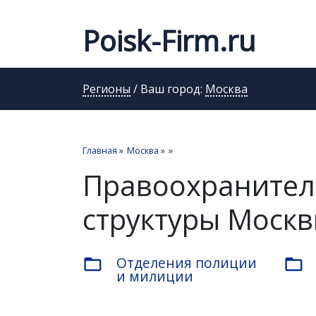
Poisk-Firm.ru
Регионы
/ Ваш город:
Москва
Главная
»
Москва
»
»
Правоохранител
структуры Моск
Отделения полиции
folder_open
folder_open
и милиции