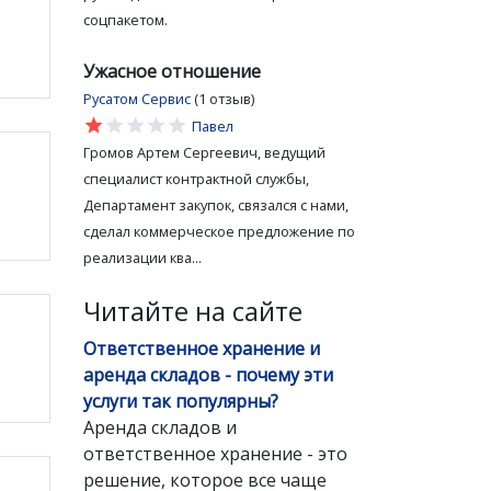
соцпакетом.
Ужасное отношение
Русатом Сервис
(1 отзыв)
star
star
star
star
star
Павел
Громов Артем Сергеевич, ведущий
специалист контрактной службы,
Департамент закупок, связался с нами,
сделал коммерческое предложение по
реализации ква...
Читайте на сайте
Ответственное хранение и
аренда складов - почему эти
услуги так популярны?
Аренда складов и
ответственное хранение - это
решение, которое все чаще