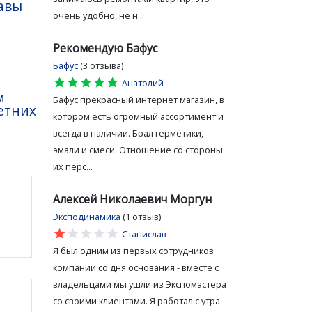
авы
очень удобно, не н...
Рекомендую Бафус
Бафус
(3 отзыва)
star
star
star
star
star
Анатолий
м
Бафус прекрасный интернет магазин, в
етних
котором есть огромный ассортимент и
всегда в наличии. Брал герметики,
эмали и смеси. Отношение со стороны
их перс...
Алексей Николаевич Моргун
Эксподинамика
(1 отзыв)
star
star
star
star
star
Станислав
Я был одним из первых сотрудников
компании со дня основания - вместе с
владельцами мы ушли из Экспомастера
со своими клиентами. Я работал с утра