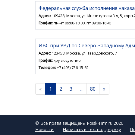
Федеральная служба исполнения наказ
Адрес:
109428, Москва, ул. Институтская 3-я, 5, корп.
График:
пн-чт 09:00-18:00, пт 09:00-16:45
ИВС при УВД по Северо-Западному Адм
Адрес:
123458, Москва, ул. Твардовского, 7
График:
круглосуточно
Телефон:
+7 (495) 756-15-62
«
1
2
3
...
80
»
© Все права защищены Poisk-Firm.ru 2026
Новости
Написать в тех. поддержку
По