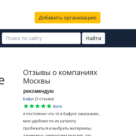
Добавить организацию
Найти
Отзывы о компаниях
е
Москвы
рекомендую
Бафус
(3 отзыва)
star
star
star
star
star
Витя
я постоянно что-то в Бафусе заказываю,
мне удобнее по их каталогу
пробежаться и выбрать материалы,
занимаюсь ремонтами квартир, это