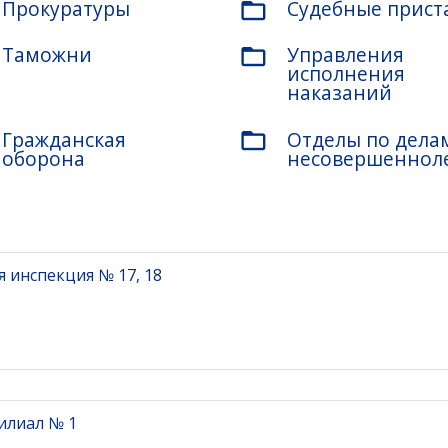
Прокуратуры
Судебные прист
folder_open
Таможни
Управления
folder_open
исполнения
наказаний
Гражданская
Отделы по дела
folder_open
оборона
несовершеннол
 инспекция № 17, 18
илиал № 1