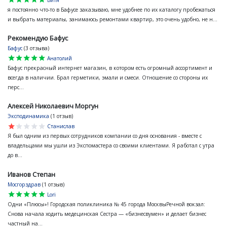
Витя
я постоянно что-то в Бафусе заказываю, мне удобнее по их каталогу пробежаться
и выбрать материалы, занимаюсь ремонтами квартир, это очень удобно, не н...
Рекомендую Бафус
Бафус
(3 отзыва)
star
star
star
star
star
Анатолий
Бафус прекрасный интернет магазин, в котором есть огромный ассортимент и
всегда в наличии. Брал герметики, эмали и смеси. Отношение со стороны их
перс...
Алексей Николаевич Моргун
Эксподинамика
(1 отзыв)
star
star
star
star
star
Станислав
Я был одним из первых сотрудников компании со дня основания - вместе с
владельцами мы ушли из Экспомастера со своими клиентами. Я работал с утра
до в...
Иванов Степан
Мосгорздрав
(1 отзыв)
star
star
star
star
star
Lori
Одни «Плюсы»! Городская поликлиника № 45 города МосквыРечной вокзал:
Снова начала ходить медецинская Сестра — «бизнесвумен» и делает бизнес
частный на...