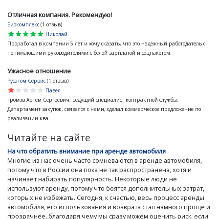
Отличная компания. Рекомендую!
Биокомплекс
(1 отзыв)
star
star
star
star
star
Николай
Проработал в компании 5 лет и хочу сказать, что это надёжный работодатель с
понимающими руководителями с белой зарплатой и соцпакетом.
Ужасное отношение
Русатом Сервис
(1 отзыв)
star
star
star
star
star
Павел
Громов Артем Сергеевич, ведущий специалист контрактной службы,
Департамент закупок, связался с нами, сделал коммерческое предложение по
реализации ква...
Читайте на сайте
На что обратить внимание при аренде автомобиля
Многие из нас очень часто сомневаются в аренде автомобиля,
потому что в России она пока не так распространена, хотя и
начинает набирать популярность. Некоторые люди не
используют аренду, потому что боятся дополнительных затрат,
которых не избежать. Сегодня, к счастью, весь процесс аренды
автомобиля, его использования и возврата стал намного проще и
прозрачнее, благодаря чему мы сразу можем оценить риск, если