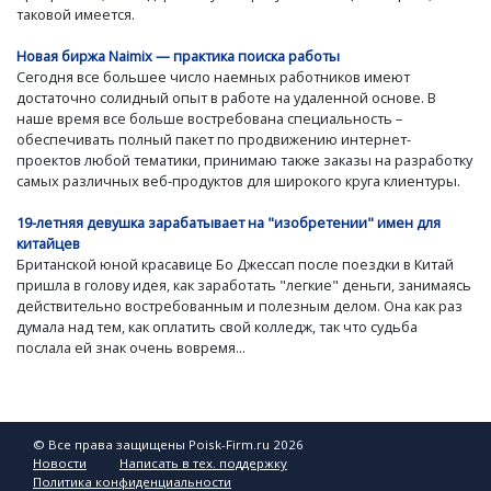
таковой имеется.
Новая биржа Naimix — практика поиска работы
Сегодня все большее число наемных работников имеют
достаточно солидный опыт в работе на удаленной основе. В
наше время все больше востребована специальность –
обеспечивать полный пакет по продвижению интернет-
проектов любой тематики, принимаю также заказы на разработку
самых различных веб-продуктов для широкого круга клиентуры.
19-летняя девушка зарабатывает на "изобретении" имен для
китайцев
Британской юной красавице Бо Джессап после поездки в Китай
пришла в голову идея, как заработать "легкие" деньги, занимаясь
действительно востребованным и полезным делом. Она как раз
думала над тем, как оплатить свой колледж, так что судьба
послала ей знак очень вовремя...
© Все права защищены Poisk-Firm.ru 2026
Новости
Написать в тех. поддержку
Политика конфиденциальности