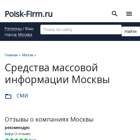
Poisk-Firm.ru
search
menu
Регионы
/ Ваш
Найти
город:
Москва
Главная
»
Москва
»
Средства массовой
информации Москвы
СМИ
folder_open
Отзывы о компаниях Москвы
рекомендую
Бафус
(3 отзыва)
star
star
star
star
star