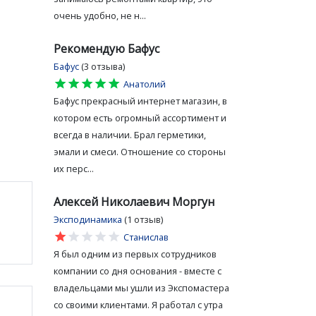
очень удобно, не н...
Рекомендую Бафус
Бафус
(3 отзыва)
star
star
star
star
star
Анатолий
Бафус прекрасный интернет магазин, в
котором есть огромный ассортимент и
всегда в наличии. Брал герметики,
эмали и смеси. Отношение со стороны
их перс...
Алексей Николаевич Моргун
Эксподинамика
(1 отзыв)
star
star
star
star
star
Станислав
Я был одним из первых сотрудников
компании со дня основания - вместе с
владельцами мы ушли из Экспомастера
со своими клиентами. Я работал с утра