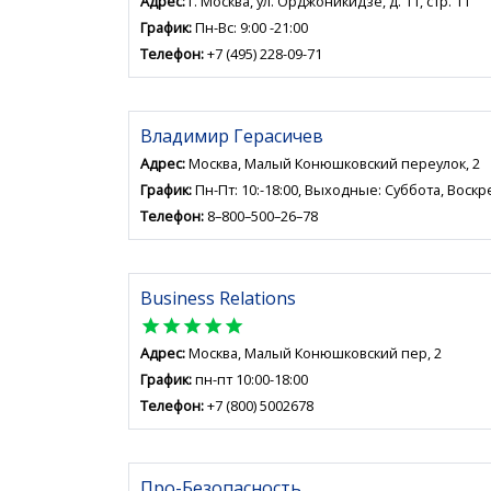
Адрес:
г. Москва, ул. Орджоникидзе, д. 11, стр. 11
График:
Пн-Вс: 9:00 -21:00
Телефон:
+7 (495) 228-09-71
Владимир Герасичев
Адрес:
Москва, Малый Конюшковский переулок, 2
График:
Пн-Пт: 10:-18:00, Выходные: Суббота, Воск
Телефон:
8–800–500–26–78
Business Relations
star
star
star
star
star
Адрес:
Москва, Малый Конюшковский пер, 2
График:
пн-пт 10:00-18:00
Телефон:
+7 (800) 5002678
Про-Безопасность