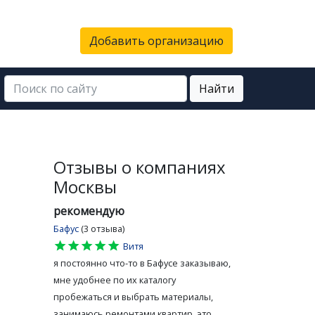
Добавить организацию
Найти
Отзывы о компаниях
Москвы
рекомендую
Бафус
(3 отзыва)
star
star
star
star
star
Витя
я постоянно что-то в Бафусе заказываю,
мне удобнее по их каталогу
пробежаться и выбрать материалы,
занимаюсь ремонтами квартир, это