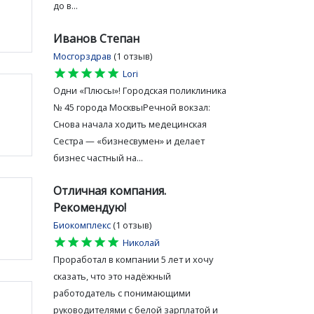
до в...
Иванов Степан
Мосгорздрав
(1 отзыв)
star
star
star
star
star
Lori
Одни «Плюсы»! Городская поликлиника
№ 45 города МосквыРечной вокзал:
Снова начала ходить медецинская
Сестра — «бизнесвумен» и делает
бизнес частный на...
Отличная компания.
Рекомендую!
Биокомплекс
(1 отзыв)
star
star
star
star
star
Николай
Проработал в компании 5 лет и хочу
сказать, что это надёжный
работодатель с понимающими
руководителями с белой зарплатой и