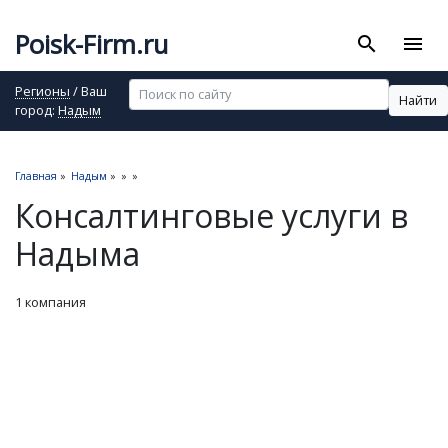
Poisk-Firm.ru
search
menu
Регионы
/ Ваш
Найти
город:
Надым
Главная
»
Надым
»
»
»
Консалтинговые услуги в
Надыма
1 компания