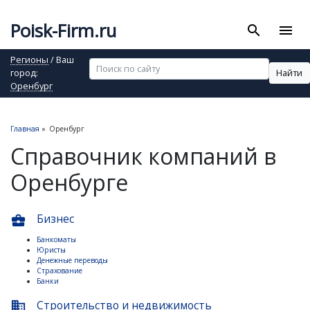
Poisk-Firm.ru
search
menu
Регионы
/ Ваш
Найти
город:
Оренбург
Главная
»
Оренбург
Справочник компаний в
Оренбурге
Бизнес
business_center
Банкоматы
Юристы
Денежные переводы
Страхование
Банки
Строительство и недвижимость
business