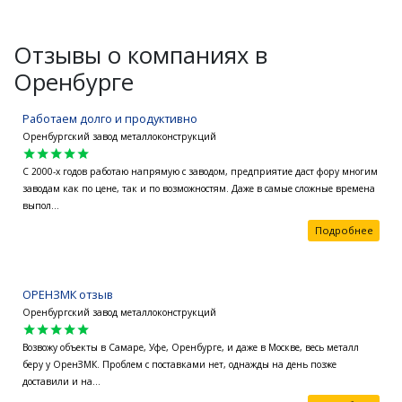
Отзывы о компаниях в
Оренбурге
Работаем долго и продуктивно
Оренбургский завод металлоконструкций
star
star
star
star
star
С 2000-х годов работаю напрямую с заводом, предприятие даст фору многим
заводам как по цене, так и по возможностям. Даже в самые сложные времена
выпол...
Подробнее
ОРЕНЗМК отзыв
Оренбургский завод металлоконструкций
star
star
star
star
star
Возвожу объекты в Самаре, Уфе, Оренбурге, и даже в Москве, весь металл
беру у ОренЗМК. Проблем с поставками нет, однажды на день позже
доставили и на...