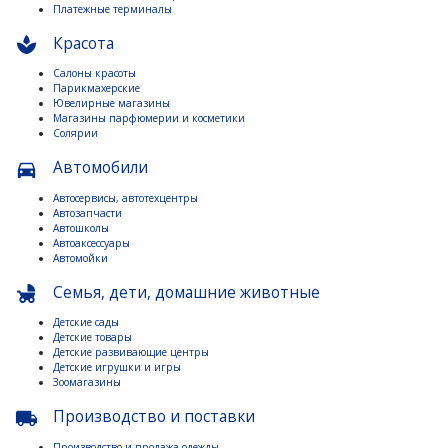
Платежные терминалы
Красота
spa
Салоны красоты
Парикмахерские
Ювелирные магазины
Магазины парфюмерии и косметики
Солярии
Автомобили
directions_car
Автосервисы, автотехцентры
Автозапчасти
Автошколы
Автоаксессуары
Автомойки
Семья, дети, домашние животные
child_friendly
Детские сады
Детские товары
Детские развивающие центры
Детские игрушки и игры
Зоомагазины
Производство и поставки
local_shipping
Производство и продажа одежды