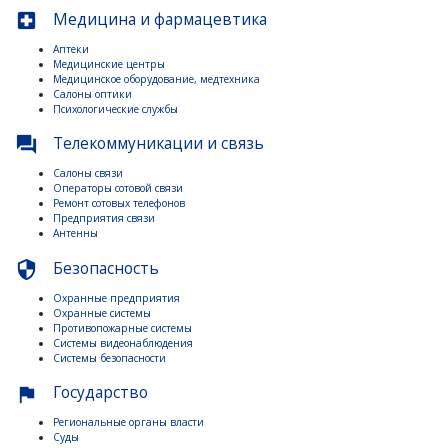
Медицина и фармацевтика
local_hospital
Аптеки
Медицинские центры
Медицинское оборудование, медтехника
Салоны оптики
Психологические службы
Телекоммуникации и связь
question_answer
Салоны связи
Операторы сотовой связи
Ремонт сотовых телефонов
Предприятия связи
Антенны
Безопасность
security
Охранные предприятия
Охранные системы
Противопожарные системы
Системы видеонаблюдения
Системы безопасности
Государство
flag
Региональные органы власти
Суды