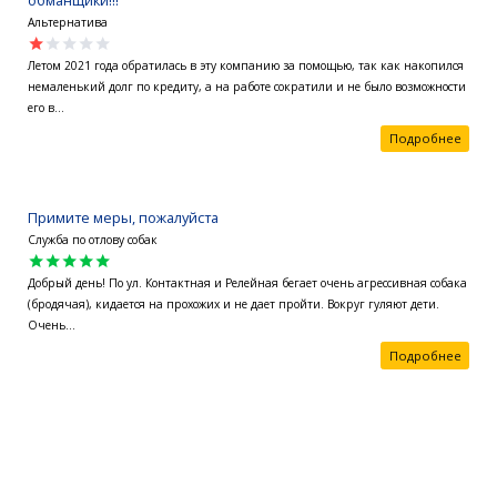
обманщики!!!
Альтернатива
star
star
star
star
star
Летом 2021 года обратилась в эту компанию за помощью, так как накопился
немаленький долг по кредиту, а на работе сократили и не было возможности
его в...
Подробнее
Примите меры, пожалуйста
Служба по отлову собак
star
star
star
star
star
Добрый день! По ул. Контактная и Релейная бегает очень агрессивная собака
(бродячая), кидается на прохожих и не дает пройти. Вокруг гуляют дети.
Очень...
Подробнее