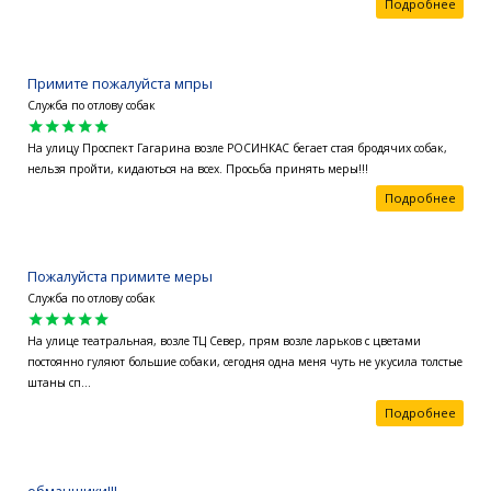
Подробнее
Примите пожалуйста мпры
Служба по отлову собак
star
star
star
star
star
На улицу Проспект Гагарина возле РОСИНКАС бегает стая бродячих собак,
нельзя пройти, кидаються на всех. Просьба принять меры!!!
Подробнее
Пожалуйста примите меры
Служба по отлову собак
star
star
star
star
star
На улице театральная, возле ТЦ Север, прям возле ларьков с цветами
постоянно гуляют большие собаки, сегодня одна меня чуть не укусила толстые
штаны сп...
Подробнее