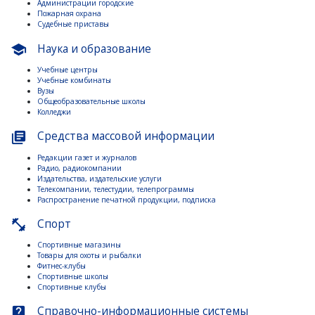
Администрации городские
Пожарная охрана
Судебные приставы
Наука и образование
school
Учебные центры
Учебные комбинаты
Вузы
Общеобразовательные школы
Колледжи
Средства массовой информации
library_books
Редакции газет и журналов
Радио, радиокомпании
Издательства, издательские услуги
Телекомпании, телестудии, телепрограммы
Распространение печатной продукции, подписка
Спорт
fitness_center
Спортивные магазины
Товары для охоты и рыбалки
Фитнес-клубы
Спортивные школы
Спортивные клубы
Справочно-информационные системы
live_help