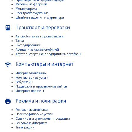
Мебельные фабрики
Металлопрокат
Электрооборудование
Швейные изделия и фурнитура
Транспорт и перевозки
directions_subway
Автомобильные грузоперевозки
Такси
Экспедирование
Аренда и заказ автомобилей
Автотранспортные предприятия, автобазы
Компьютеры и интернет
wifi
Интернет-магазины
Компьютерные услуги
Веб-дизайн
Поддержка и продвижение сайтов
Интернет-порталы
Реклама и полиграфия
print
Рекламные агентства
Полиграфические услуги
Сувениры и сувенирная продукция
Реклама в интернете
Типографии