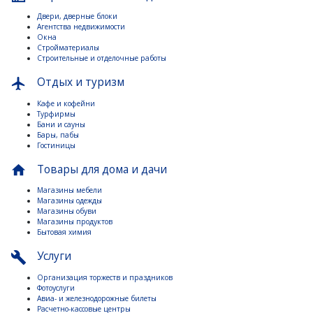
Двери, дверные блоки
Агентства недвижимости
Окна
Стройматериалы
Строительные и отделочные работы
Отдых и туризм
flight
Кафе и кофейни
Турфирмы
Бани и сауны
Бары, пабы
Гостиницы
Товары для дома и дачи
home
Магазины мебели
Магазины одежды
Магазины обуви
Магазины продуктов
Бытовая химия
Услуги
build
Организация торжеств и праздников
Фотоуслуги
Авиа- и железнодорожные билеты
Расчетно-кассовые центры