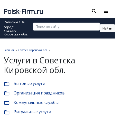
Poisk-Firm.ru
search
menu
Регионы
/ Ваш
город:
Найти
Советск
Кировская обл.
Главная
»
Советск Кировская обл.
»
Услуги в Советска
Кировской обл.
Бытовые услуги
folder_open
Организация праздников
folder_open
Коммунальные службы
folder_open
Ритуальные услуги
folder_open