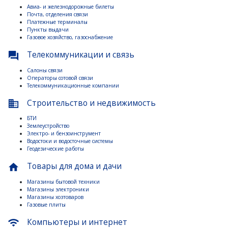
Авиа- и железнодорожные билеты
Почта, отделения связи
Платежные терминалы
Пункты выдачи
Газовое хозяйство, газоснабжение
Телекоммуникации и связь
question_answer
Салоны связи
Операторы сотовой связи
Телекоммуникационные компании
Строительство и недвижимость
business
БТИ
Землеустройство
Электро- и бензоинструмент
Водостоки и водосточные системы
Геодезические работы
Товары для дома и дачи
home
Магазины бытовой техники
Магазины электроники
Магазины хозтоваров
Газовые плиты
Компьютеры и интернет
wifi