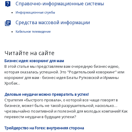
Справочно-информационные системы
live_help
Информационные службы
Средства массовой информации
library_books
Кабельное телевидение
Читайте на сайте
Бизнес идея: коворкинг для мам
В этой статье мы представляем вам очередную бизнес-идею,
которая оказалась успешной. Это "Родительский коворкинг" или
короркинг для мам - бизнес-идея Беаты Рутковской и Ирмины
Хробак...
Деловые неудачи можно превратить в успех!
Стратегия «быстрого провала», о которой все чаще говорят в
бизнесе, может быть не такой разрушительной, насколько…
чрезвычайно позитивной и полезной для молодых компаний! Как
перевести неудачи в будущие успехи?
Трейдерство на Forex: внутренняя сторона