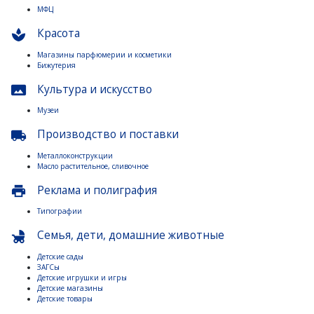
МФЦ
Красота
spa
Магазины парфюмерии и косметики
Бижутерия
Культура и искусство
panorama
Музеи
Производство и поставки
local_shipping
Металлоконструкции
Масло растительное, сливочное
Реклама и полиграфия
print
Типографии
Семья, дети, домашние животные
child_friendly
Детские сады
ЗАГСы
Детские игрушки и игры
Детские магазины
Детские товары