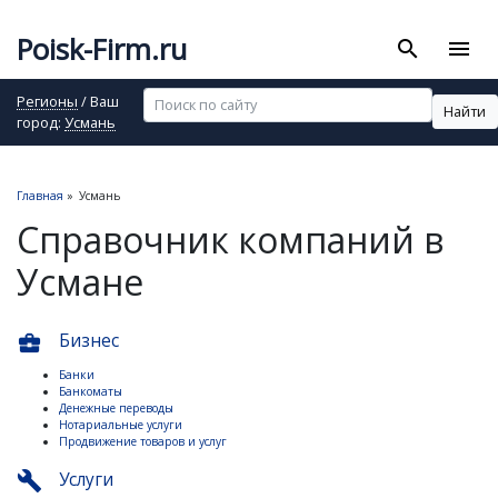
Poisk-Firm.ru
search
menu
Регионы
/ Ваш
Найти
город:
Усмань
Главная
»
Усмань
Справочник компаний в
Усмане
Бизнес
business_center
Банки
Банкоматы
Денежные переводы
Нотариальные услуги
Продвижение товаров и услуг
Услуги
build