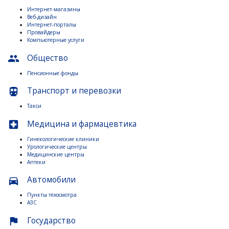
Интернет-магазины
Веб-дизайн
Интернет-порталы
Провайдеры
Компьютерные услуги
Общество
people
Пенсионные фонды
Транспорт и перевозки
directions_subway
Такси
Медицина и фармацевтика
local_hospital
Гинекологические клиники
Урологические центры
Медицинские центры
Аптеки
Автомобили
directions_car
Пункты техосмотра
АЗС
Государство
flag