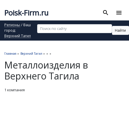
Poisk-Firm.ru
search
menu
Регионы
/ Ваш
Найти
город:
Верхний Тагил
Главная
»
Верхний Тагил
»
»
»
Металлоизделия в
Верхнего Тагила
1 компания