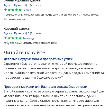
Очень хороший адвокат
Адвокат Пузанов Д.Г.
(2 отзыва)
star
star
star
star
star
Сергей
Профессионально оказал юридические услуги и отстоял мои интересы в суде.
Рекомендую всем.
Хороший адвокат
Адвокат Пузанов Д.Г.
(2 отзыва)
star
star
star
star
star
Александр
Хочу порекомендовать этого адвоката всем
Читайте на сайте
Деловые неудачи можно превратить в успех!
Стратегия «быстрого провала», о которой все чаще говорят в
бизнесе, может быть не такой разрушительной, насколько…
чрезвычайно позитивной и полезной для молодых компаний! Как
перевести неудачи в будущие успехи?
Проверенные идеи для бизнеса в сельской местности
В этой статье я кратко расскажу о серии вдохновляющих идей для
малого бизнеса, которые можно начать с небольшой суммы
наличных денег. Хотя в статье предлагается, что это идеи для
бизнеса в сельской местности, но ничто не мешает реализовать