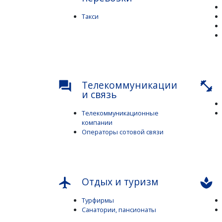
Такси
Телекоммуникации
question_answer
fitness_center
и связь
Телекоммуникационные
компании
Операторы сотовой связи
Отдых и туризм
flight
spa
Турфирмы
Санатории, пансионаты