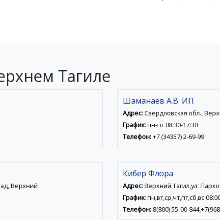
ерхнем Тагиле
Шаманаев А.В. ИП
Адрес:
Свердловская обл., Верхн
График:
пн-пт 08:30-17:30
Телефон:
+7 (34357) 2-69-99
Кибер Флора
рад, Верхний
Адрес:
Верхний Тагил,ул. Пархо
График:
пн,вт,ср,чт,пт,сб,вс 08:0
Телефон:
8(800) 55-00-844,+7(968