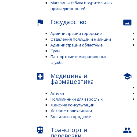
Магазины табака и курительных
принадлежностей
Государство
flag
panorama
Администрации городские
Отделения полиции и милиции
Администрации областные
Суды
Паспортные и миграционные
службы
Медицина и
local_hospital
school
фармацевтика
Аптеки
Поликлиники для взрослых
Женские консультации
Детские поликлиники
Больницы городские
Транспорт и
directions_subway
people
перевозки