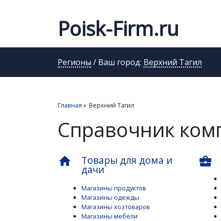
Poisk-Firm.ru
Регионы
/ Ваш город:
Верхний Тагил
Главная
»
Верхний Тагил
Справочник ком
Товары для дома и
home
business_center
дачи
Магазины продуктов
Магазины одежды
Магазины хозтоваров
Магазины мебели