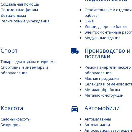
Социальная помощь
Пенсионные фонды
Строительные и отдело
Детские дома
работы
Религиозные учреждения
Окна
Двери, дверные блоки
Электромонтажные рабо
Модульные здания
Спорт
Производство и
local_shipping
поставки
Товары для отдыха и туризма
Спортивный инвентарь и
Ремонт энергетического
оборудование
оборудования
Мясная продукция
Селекция и семеноводст
Металлообработка
Металлоконструкции
Красота
Автомобили
directions_car
Салоны красоты
Автомагазины
Бижутерия
Автозапчасти
Автосервисы, автотехце