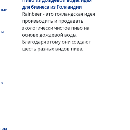
Пиво из дождевой воды: идея
для бизнеса из Голландии
чные
Rainbeer - это голландская идея
производить и продавать
экологически чистое пиво на
ты
основе дождевой воды.
Благодаря этому они создают
шесть разных видов пива.
во
нтры